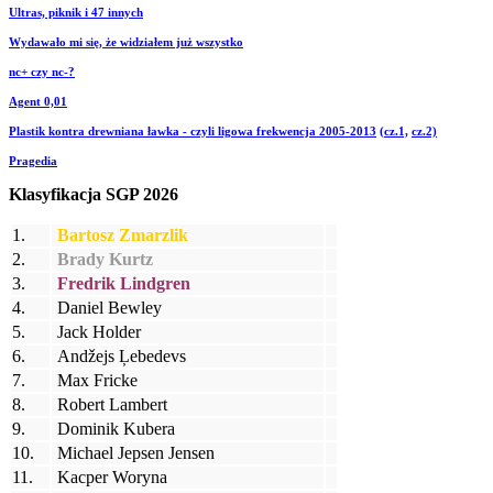
Ultras, piknik i 47 innych
Wydawało mi się, że widziałem już wszystko
nc+ czy nc-?
Agent 0,01
Plastik kontra drewniana ławka - czyli ligowa frekwencja 2005-2013
(cz.1,
cz.2)
Pragedia
Klasyfikacja SGP 2026
1.
Bartosz Zmarzlik
2.
Brady Kurtz
3.
Fredrik Lindgren
4.
Daniel Bewley
5.
Jack Holder
6.
Andžejs Ļebedevs
7.
Max Fricke
8.
Robert Lambert
9.
Dominik Kubera
10.
Michael Jepsen Jensen
11.
Kacper Woryna