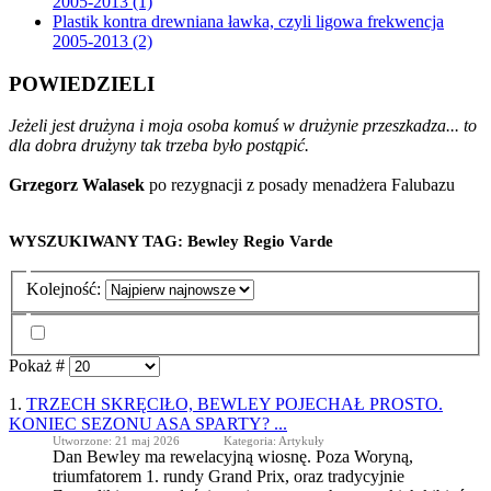
2005-2013 (1)
Plastik kontra drewniana ławka, czyli ligowa frekwencja
2005-2013 (2)
POWIEDZIELI
Jeżeli jest drużyna i moja osoba komuś w drużynie przeszkadza... to
dla dobra drużyny tak trzeba było postąpić.
Grzegorz Walasek
po rezygnacji z posady menadżera Falubazu
WYSZUKIWANY TAG: Bewley Regio Varde
Kolejność:
Pokaż #
1.
TRZECH SKRĘCIŁO,
BEWLEY
POJECHAŁ PROSTO.
KONIEC SEZONU ASA SPARTY? ...
Utworzone: 21 maj 2026
Kategoria: Artykuły
Dan
Bewley
ma rewelacyjną wiosnę. Poza Woryną,
triumfatorem 1. rundy Grand Prix, oraz tradycyjnie