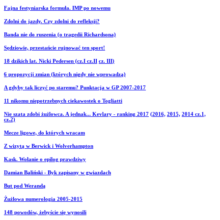
Fajna festyniarska formuła. IMP po nowemu
Zdolni do jazdy. Czy zdolni do refleksji?
Banda nie do ruszenia (o tragedii Richardsona)
Sędziowie, przestańcie rujnować ten sport!
18 dzikich lat. Nicki Pedersen (cz.I
cz.II
cz. III
)
6 propozycji zmian (których nigdy nie wprowadzą)
A gdyby tak liczyć po staremu? Punktacja w GP 2007-2017
11 nikomu niepotrzebnych ciekawostek o Togliatti
Nie szata zdobi żużlowca. A jednak... Kevlary - ranking 2017
(2016,
2015,
2014 cz.1,
cz.2)
Mecze ligowe, do których wracam
Z wizytą w Berwick i Wolverhampton
Kask. Wołanie o epilog prawdziwy
Damian Baliński - Byk zapisany w gwiazdach
But pod Werandą
Żużlowa numerologia 2005-2015
148 powodów, żebyście się wynosili