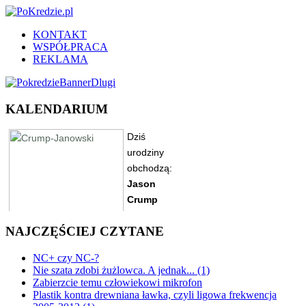
KONTAKT
WSPÓŁPRACA
REKLAMA
KALENDARIUM
NAJCZĘŚCIEJ CZYTANE
NC+ czy NC-?
Nie szata zdobi żużlowca. A jednak... (1)
Zabierzcie temu człowiekowi mikrofon
Plastik kontra drewniana ławka, czyli ligowa frekwencja