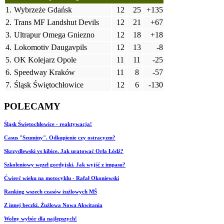
1.
Wybrzeże Gdańsk
12
25
+135
2.
Trans MF Landshut Devils
12
21
+67
3.
Ultrapur Omega Gniezno
12
18
+18
4.
Lokomotiv Daugavpils
12
13
-8
5.
OK Kolejarz Opole
11
11
-25
6.
Speedway Kraków
11
8
-57
7.
Śląsk Świętochłowice
12
6
-130
POLECAMY
Śląsk Świętochłowice - reaktywacja!
Casus "Szuminy". Odkupienie czy ostracyzm?
Skrzydlewski vs kibice. Jak uratować Orła Łódź?
Szkoleniowy węzeł gordyjski. Jak wyjść z impasu?
Ćwierć wieku na motocyklu - Rafał Okoniewski
Ranking wszech czasów żużlowych MŚ
Z innej beczki. Żużlowa Nowa Akwitania
Wolny wybór dla najlepszych!