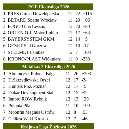
PGE Ekstraliga 2026
1.
PRES Grupa Deweloperska
12
22
+115
2.
BETARD Sparta Wrocław
11
20
+66
3.
FOGO Unia Leszno
12
20
+80
4.
ORLEN OIL Motor Lublin
11
17
+63
5.
BAYERSYSTEM GKM
12
14
+5
6.
GEZET Stal Gorzów
11
10
-17
7.
STELMET Falubaz
12
7
-104
8.
KRONO-PLAST Włókniarz
11
0
-238
Metalkas 2.Ekstraliga 2026
1.
Abramczyk Polonia Bdg.
11
26
+203
2.
H.Skrzydlewska Orzeł
12
17
-34
3.
Hunters PSŻ Poznań
12
17
+5
4.
Dakar Development Stal
12
15
+5
5.
Innpro ROW Rybnik
12
13
+29
6.
Polonia Piła
11
10
-109
7.
Moonfin Magnus Ostrów
12
8
-53
8.
Cellfast Wilki Krosno
12
7
-46
Krajowa Liga Żużlowa 2026