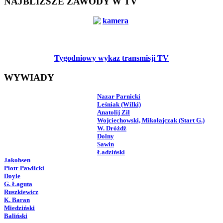
NAJBLIŻSZE ZAWODY W TV
Tygodniowy wykaz transmisji TV
WYWIADY
Nazar Parnicki
Leśniak (Wilki)
Anatolij Zil
Wojciechowski, Mikołajczak (Start G.)
W. Dróżdż
Dolny
Sawin
Ładziński
Jakobsen
Piotr Pawlicki
Doyle
G. Łaguta
Ruszkiewicz
K. Baran
Miedziński
Baliński