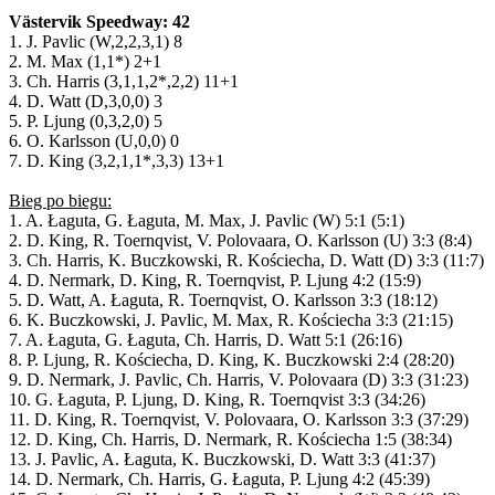
Västervik Speedway: 42
1. J. Pavlic (W,2,2,3,1) 8
2. M. Max (1,1*) 2+1
3. Ch. Harris (3,1,1,2*,2,2) 11+1
4. D. Watt (D,3,0,0) 3
5. P. Ljung (0,3,2,0) 5
6. O. Karlsson (U,0,0) 0
7. D. King (3,2,1,1*,3,3) 13+1
Bieg po biegu:
1. A. Łaguta, G. Łaguta, M. Max, J. Pavlic (W) 5:1 (5:1)
2. D. King, R. Toernqvist, V. Polovaara, O. Karlsson (U) 3:3 (8:4)
3. Ch. Harris, K. Buczkowski, R. Kościecha, D. Watt (D) 3:3 (11:7)
4. D. Nermark, D. King, R. Toernqvist, P. Ljung 4:2 (15:9)
5. D. Watt, A. Łaguta, R. Toernqvist, O. Karlsson 3:3 (18:12)
6. K. Buczkowski, J. Pavlic, M. Max, R. Kościecha 3:3 (21:15)
7. A. Łaguta, G. Łaguta, Ch. Harris, D. Watt 5:1 (26:16)
8. P. Ljung, R. Kościecha, D. King, K. Buczkowski 2:4 (28:20)
9. D. Nermark, J. Pavlic, Ch. Harris, V. Polovaara (D) 3:3 (31:23)
10. G. Łaguta, P. Ljung, D. King, R. Toernqvist 3:3 (34:26)
11. D. King, R. Toernqvist, V. Polovaara, O. Karlsson 3:3 (37:29)
12. D. King, Ch. Harris, D. Nermark, R. Kościecha 1:5 (38:34)
13. J. Pavlic, A. Łaguta, K. Buczkowski, D. Watt 3:3 (41:37)
14. D. Nermark, Ch. Harris, G. Łaguta, P. Ljung 4:2 (45:39)