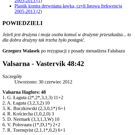
2005-2013 (1)
Plastik kontra drewniana ławka, czyli ligowa frekwencja
2005-2013 (2)
POWIEDZIELI
Jeżeli jest drużyna i moja osoba komuś w drużynie przeszkadza... to
dla dobra drużyny tak trzeba było postąpić.
Grzegorz Walasek
po rezygnacji z posady menadżera Falubazu
Valsarna - Vastervik 48:42
Szczegóły
Utworzono: 30 czerwiec 2012
Valsarna Hagfors: 48
1. G. Łaguta (2*,2*,3,1,3) 11+2
2. A. Łaguta (3,2,3,2) 10
3. K. Buczkowski (2,3,0,1*) 6+1
4. R. Kościecha (1,0,2,0) 3
5. D. Nermark (3,3,1,3,W) 10
6. V. Polovaara (1*,D,1*) 2+2
7. R. Toernqvist (2,1,1*,0,2) 6+1