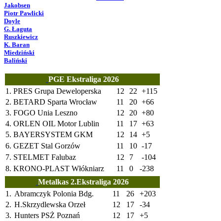
Jakobsen
Piotr Pawlicki
Doyle
G. Łaguta
Ruszkiewicz
K. Baran
Miedziński
Baliński
PGE Ekstraliga 2026
1.
PRES Grupa Deweloperska
12
22
+115
2.
BETARD Sparta Wrocław
11
20
+66
3.
FOGO Unia Leszno
12
20
+80
4.
ORLEN OIL Motor Lublin
11
17
+63
5.
BAYERSYSTEM GKM
12
14
+5
6.
GEZET Stal Gorzów
11
10
-17
7.
STELMET Falubaz
12
7
-104
8.
KRONO-PLAST Włókniarz
11
0
-238
Metalkas 2.Ekstraliga 2026
1.
Abramczyk Polonia Bdg.
11
26
+203
2.
H.Skrzydlewska Orzeł
12
17
-34
3.
Hunters PSŻ Poznań
12
17
+5