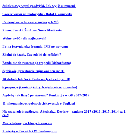
Szkoleniowy węzeł gordyjski. Jak wyjść z impasu?
Ćwierć wieku na motocyklu - Rafał Okoniewski
Ranking wszech czasów żużlowych MŚ
Z innej beczki. Żużlowa Nowa Akwitania
Wolny wybór dla najlepszych!
Fajna festyniarska formuła. IMP po nowemu
Zdolni do jazdy. Czy zdolni do refleksji?
Banda nie do ruszenia (o tragedii Richardsona)
Sędziowie, przestańcie rujnować ten sport!
18 dzikich lat. Nicki Pedersen (cz.I
cz.II
cz. III
)
6 propozycji zmian (których nigdy nie wprowadzą)
A gdyby tak liczyć po staremu? Punktacja w GP 2007-2017
11 nikomu niepotrzebnych ciekawostek o Togliatti
Nie szata zdobi żużlowca. A jednak... Kevlary - ranking 2017
(2016,
2015,
2014 cz.1,
cz.2)
Mecze ligowe, do których wracam
Z wizytą w Berwick i Wolverhampton