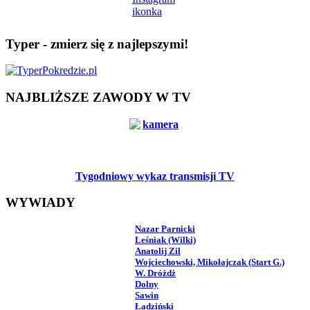
Typer - zmierz się z najlepszymi!
NAJBLIŻSZE ZAWODY W TV
Tygodniowy wykaz transmisji TV
WYWIADY
Nazar Parnicki
Leśniak (Wilki)
Anatolij Zil
Wojciechowski, Mikołajczak (Start G.)
W. Dróżdż
Dolny
Sawin
Ładziński