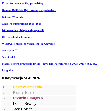
Kask. Wołanie o epilog prawdziwy
Damian Baliński - Byk zapisany w gwiazdach
But pod Werandą
Żużlowa numerologia 2005-2015
148 powodów, żebyście się wynosili
Ultras, piknik i 47 innych
Wydawało mi się, że widziałem już wszystko
nc+ czy nc-?
Agent 0,01
Plastik kontra drewniana ławka - czyli ligowa frekwencja 2005-2013
(cz.1,
cz.2)
Pragedia
Klasyfikacja SGP 2026
1.
Bartosz Zmarzlik
2.
Brady Kurtz
3.
Fredrik Lindgren
4.
Daniel Bewley
5.
Jack Holder