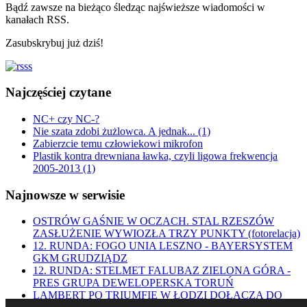
Bądź zawsze na bieżąco śledząc najświeższe wiadomości w
kanałach RSS.
Zasubskrybuj już dziś!
Najczęściej czytane
NC+ czy NC-?
Nie szata zdobi żużlowca. A jednak... (1)
Zabierzcie temu człowiekowi mikrofon
Plastik kontra drewniana ławka, czyli ligowa frekwencja
2005-2013 (1)
Najnowsze w serwisie
OSTRÓW GAŚNIE W OCZACH. STAL RZESZÓW
ZASŁUŻENIE WYWIOZŁA TRZY PUNKTY (fotorelacja)
12. RUNDA: FOGO UNIA LESZNO - BAYERSYSTEM
GKM GRUDZIĄDZ
12. RUNDA: STELMET FALUBAZ ZIELONA GÓRA -
PRES GRUPA DEWELOPERSKA TORUŃ
LAMBERT PO TRIUMFIE W ŁODZI DOŁĄCZA DO