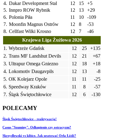
4.
Dakar Development Stal
12
15
+5
5.
Innpro ROW Rybnik
12
13
+29
6.
Polonia Piła
11
10
-109
7.
Moonfin Magnus Ostrów
12
8
-53
8.
Cellfast Wilki Krosno
12
7
-46
Krajowa Liga Żużlowa 2026
1.
Wybrzeże Gdańsk
12
25
+135
2.
Trans MF Landshut Devils
12
21
+67
3.
Ultrapur Omega Gniezno
12
18
+18
4.
Lokomotiv Daugavpils
12
13
-8
5.
OK Kolejarz Opole
11
11
-25
6.
Speedway Kraków
11
8
-57
7.
Śląsk Świętochłowice
12
6
-130
POLECAMY
Śląsk Świętochłowice - reaktywacja!
Casus "Szuminy". Odkupienie czy ostracyzm?
Skrzydlewski vs kibice. Jak uratować Orła Łódź?