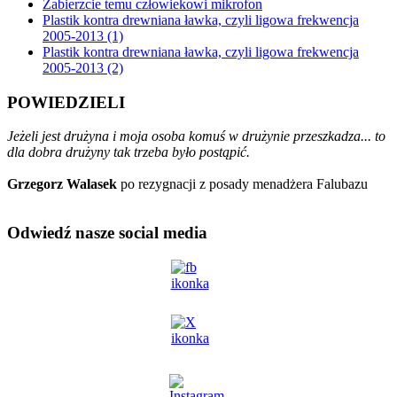
Zabierzcie temu człowiekowi mikrofon
Plastik kontra drewniana ławka, czyli ligowa frekwencja
2005-2013 (1)
Plastik kontra drewniana ławka, czyli ligowa frekwencja
2005-2013 (2)
POWIEDZIELI
Jeżeli jest drużyna i moja osoba komuś w drużynie przeszkadza... to
dla dobra drużyny tak trzeba było postąpić.
Grzegorz Walasek
po rezygnacji z posady menadżera Falubazu
Odwiedź nasze social media