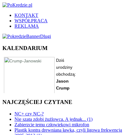
KONTAKT
WSPÓŁPRACA
REKLAMA
KALENDARIUM
NAJCZĘŚCIEJ CZYTANE
NC+ czy NC-?
Nie szata zdobi żużlowca. A jednak... (1)
Zabierzcie temu człowiekowi mikrofon
Plastik kontra drewniana ławka, czyli ligowa frekwencja