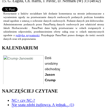
15. G. Łaguta, Ch. Harris, J. Pavlic, D. Nermark (W) 3:3 (48:42)
Korzystanie z linków socialshare lub dodanie komentarza na stronie jednoznaczne z
wyrażeniem zgody na przetwarzanie danych osobowych podanych podczas kontaktu
email zgodnie z ustawą o ochronie danych osobowych. Podanie danych jest dobrowolne.
Administratorem podanych przez Pana/Panią danych osobowych jest właściciel strony
Jakub Horbaczewski . Pana/Pani dane będą przetwarzane w celach związanych z
udzieleniem odpowiedzi, przedstawieniem oferty usług oraz w celach statystycznych
zgodnie z
polityką prywatności
. Przysługuje Panu/Pani prawo dostępu do treści swoich
danych oraz ich poprawiania.
KALENDARIUM
NAJCZĘŚCIEJ CZYTANE
NC+ czy NC-?
Nie szata zdobi żużlowca. A jednak... (1)