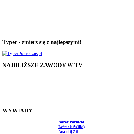
Typer - zmierz się z najlepszymi!
NAJBLIŻSZE ZAWODY W TV
WYWIADY
Nazar Parnicki
Leśniak (Wilki)
Anatolij Zil