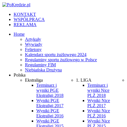
KONTAKT
WSPÓŁPRACA
REKLAMA
Home
Artykuły
Wywiady
Felietony
Kalendarz sportu żużlowego 2024
Regulaminy sportu żużlowego w Polsce
Regulaminy FIM
Niebiańska Drużyna
Polska
Ekstraliga
1. LIGA
Terminarz i
Terminarz i
wyniki PGE
wyniki Nice
Ekstraligi 2018
PLŻ 2018
Wyniki PGE
Wyniki Nice
Ekstraligi 2017
PLŻ 2017
Wyniki PGE
Wyniki Nice
Ekstraligi 2016
PLŻ 2016
Wyniki PGE
Wyniki Nice
Ekstraligi 2015
PLŻ 2015