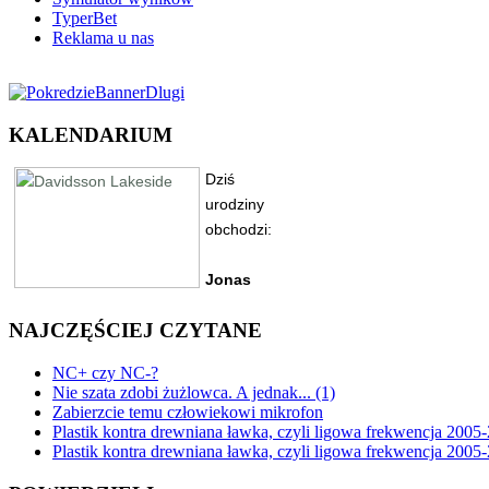
TyperBet
Reklama u nas
KALENDARIUM
NAJCZĘŚCIEJ CZYTANE
NC+ czy NC-?
Nie szata zdobi żużlowca. A jednak... (1)
Zabierzcie temu człowiekowi mikrofon
Plastik kontra drewniana ławka, czyli ligowa frekwencja 2005-
Plastik kontra drewniana ławka, czyli ligowa frekwencja 2005-