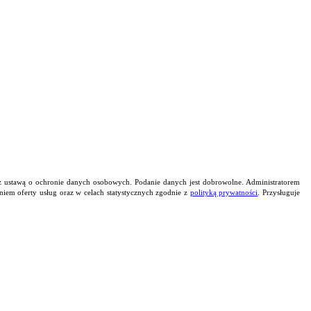
z ustawą o ochronie danych osobowych. Podanie danych jest dobrowolne. Administratorem
niem oferty usług oraz w celach statystycznych zgodnie z
polityką prywatności
. Przysługuje