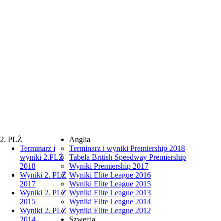
2. PLŻ
Anglia
Terminarz i
Terminarz i wyniki Premiership 2018
wyniki 2.PLŻ
Tabela British Speedway Premiership
2018
Wyniki Premiership 2017
Wyniki 2. PLŻ
Wyniki Elite League 2016
2017
Wyniki Elite League 2015
Wyniki 2. PLŻ
Wyniki Elite League 2013
2015
Wyniki Elite League 2014
Wyniki 2. PLŻ
Wyniki Elite League 2012
2014
Szwecja