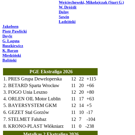
Wojciechowski, Mikołajczak (Start G.)
W. Dróżdż
Dolny
Sawin
Ładziński
Jakobsen
Piotr Pawlicki
Doyle
G. Łaguta
Ruszkiewicz
K. Baran
Miedziński
Baliński
PGE Ekstraliga 2026
1.
PRES Grupa Deweloperska
12
22
+115
2.
BETARD Sparta Wrocław
11
20
+66
3.
FOGO Unia Leszno
12
20
+80
4.
ORLEN OIL Motor Lublin
11
17
+63
5.
BAYERSYSTEM GKM
12
14
+5
6.
GEZET Stal Gorzów
11
10
-17
7.
STELMET Falubaz
12
7
-104
8.
KRONO-PLAST Włókniarz
11
0
-238
Metalkas 2.Ekstraliga 2026