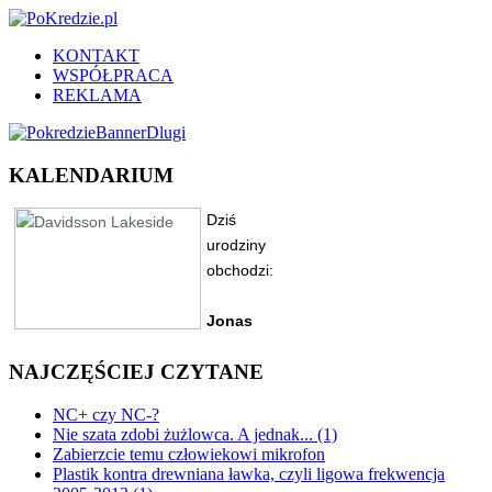
KONTAKT
WSPÓŁPRACA
REKLAMA
KALENDARIUM
NAJCZĘŚCIEJ CZYTANE
NC+ czy NC-?
Nie szata zdobi żużlowca. A jednak... (1)
Zabierzcie temu człowiekowi mikrofon
Plastik kontra drewniana ławka, czyli ligowa frekwencja