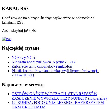
KANAŁ RSS
Bądź zawsze na bieżąco śledząc najświeższe wiadomości w
kanałach RSS.
Zasubskrybuj już dziś!
Najczęściej czytane
NC+ czy NC-?
Nie szata zdobi żużlowca. A jednak... (1)
Zabierzcie temu człowiekowi mikrofon
Plastik kontra drewniana ławka, czyli ligowa frekwencja
2005-2013 (1)
Najnowsze w serwisie
OSTRÓW GAŚNIE W OCZACH. STAL RZESZÓW
ZASŁUŻENIE WYWIOZŁA TRZY PUNKTY (fotorelacja)
12. RUNDA: FOGO UNIA LESZNO - BAYERSYSTEM
GKM GRUDZIĄDZ