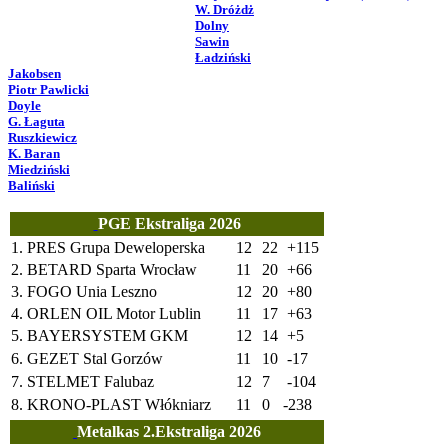
W. Dróżdż
Dolny
Sawin
Ładziński
Jakobsen
Piotr Pawlicki
Doyle
G. Łaguta
Ruszkiewicz
K. Baran
Miedziński
Baliński
PGE Ekstraliga 2026
1.
PRES Grupa Deweloperska
12
22
+115
2.
BETARD Sparta Wrocław
11
20
+66
3.
FOGO Unia Leszno
12
20
+80
4.
ORLEN OIL Motor Lublin
11
17
+63
5.
BAYERSYSTEM GKM
12
14
+5
6.
GEZET Stal Gorzów
11
10
-17
7.
STELMET Falubaz
12
7
-104
8.
KRONO-PLAST Włókniarz
11
0
-238
Metalkas 2.Ekstraliga 2026