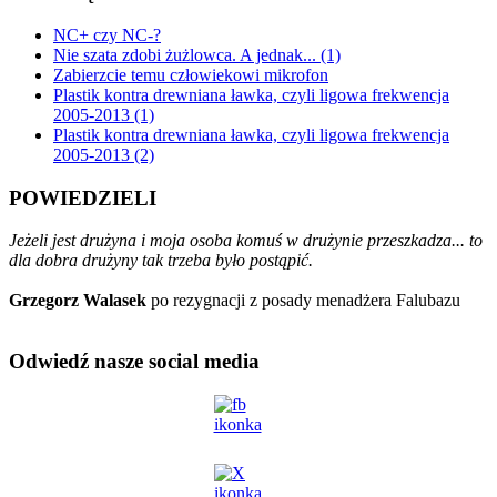
NC+ czy NC-?
Nie szata zdobi żużlowca. A jednak... (1)
Zabierzcie temu człowiekowi mikrofon
Plastik kontra drewniana ławka, czyli ligowa frekwencja
2005-2013 (1)
Plastik kontra drewniana ławka, czyli ligowa frekwencja
2005-2013 (2)
POWIEDZIELI
Jeżeli jest drużyna i moja osoba komuś w drużynie przeszkadza... to
dla dobra drużyny tak trzeba było postąpić.
Grzegorz Walasek
po rezygnacji z posady menadżera Falubazu
Odwiedź nasze social media