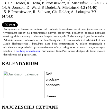
13. Ch. Holder, R. Holta, P. Protasiewicz, A. Miedziński 3:3 (40:38)
14. A. Jonsson, D. Ward, P. Dudek, A. Miedziński 4:2 (44:40)
15. P. Protasiewicz, R. Sullivan, Ch. Holder, A. Łoktajew 3:3
(47:43)
Korzystanie z linków socialshare lub dodanie komentarza na stronie jednoznaczne z
wyrażeniem zgody na przetwarzanie danych osobowych podanych podczas kontaktu
email zgodnie z ustawą o ochronie danych osobowych. Podanie danych jest dobrowolne.
Administratorem podanych przez Pana/Panią danych osobowych jest właściciel strony
Jakub Horbaczewski . Pana/Pani dane będą przetwarzane w celach związanych z
udzieleniem odpowiedzi, przedstawieniem oferty usług oraz w celach statystycznych
zgodnie z
polityką prywatności
. Przysługuje Panu/Pani prawo dostępu do treści swoich
danych oraz ich poprawiania.
KALENDARIUM
NAJCZĘŚCIEJ CZYTANE