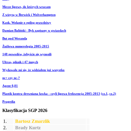
Mecze ligowe, do których wracam
Z wizytą w Berwick i Wolverhampton
Kask. Wołanie o epilog prawdziwy
Damian Baliński - Byk zapisany w gwiazdach
But pod Werandą
Żużlowa numerologia 2005-2015
148 powodów, żebyście się wynosili
Ultras, piknik i 47 innych
Wydawało mi się, że widziałem już wszystko
nc+ czy nc-?
Agent 0,01
Plastik kontra drewniana ławka - czyli ligowa frekwencja 2005-2013
(cz.1,
cz.2)
Pragedia
Klasyfikacja SGP 2026
1.
Bartosz Zmarzlik
2.
Brady Kurtz