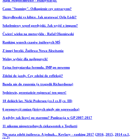
Śląsk Świętochłowice - reaktywacja!
Casus "Szuminy". Odkupienie czy ostracyzm?
Skrzydlewski vs kibice. Jak uratować Orła Łódź?
Szkoleniowy węzeł gordyjski. Jak wyjść z impasu?
Ćwierć wieku na motocyklu - Rafał Okoniewski
Ranking wszech czasów żużlowych MŚ
Z innej beczki. Żużlowa Nowa Akwitania
Wolny wybór dla najlepszych!
Fajna festyniarska formuła. IMP po nowemu
Zdolni do jazdy. Czy zdolni do refleksji?
Banda nie do ruszenia (o tragedii Richardsona)
Sędziowie, przestańcie rujnować ten sport!
18 dzikich lat. Nicki Pedersen (cz.I
cz.II
cz. III
)
6 propozycji zmian (których nigdy nie wprowadzą)
A gdyby tak liczyć po staremu? Punktacja w GP 2007-2017
11 nikomu niepotrzebnych ciekawostek o Togliatti
Nie szata zdobi żużlowca. A jednak... Kevlary - ranking 2017
(2016,
2015,
2014 cz.1,
cz.2)