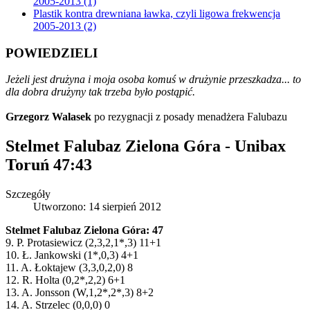
2005-2013 (1)
Plastik kontra drewniana ławka, czyli ligowa frekwencja
2005-2013 (2)
POWIEDZIELI
Jeżeli jest drużyna i moja osoba komuś w drużynie przeszkadza... to
dla dobra drużyny tak trzeba było postąpić.
Grzegorz Walasek
po rezygnacji z posady menadżera Falubazu
Stelmet Falubaz Zielona Góra - Unibax
Toruń 47:43
Szczegóły
Utworzono: 14 sierpień 2012
Stelmet Falubaz Zielona Góra: 47
9. P. Protasiewicz (2,3,2,1*,3) 11+1
10. Ł. Jankowski (1*,0,3) 4+1
11. A. Łoktajew (3,3,0,2,0) 8
12. R. Holta (0,2*,2,2) 6+1
13. A. Jonsson (W,1,2*,2*,3) 8+2
14. A. Strzelec (0,0,0) 0