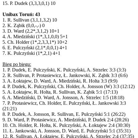
15. P. Dudek (3,3,3,0,1) 10
Unibax Toruń: 43
1. R. Sullivan (3,1,1,3,2) 10
2. K. Ząbik (0,0,-,-) 0
3. D. Ward (2,2*,3,1,2) 10+1
4. A. Miedziński (1*,3,1,0,0) 5+1
5. Ch. Holder (1*,2,3,3,1*) 10+2
6. E. Pulczyński (2,1*,0,0,1) 4+1
7. K. Pulczyński (1*,2,1) 4+1
Bieg po biegu:
1. P. Dudek, E. Pulczyński, K. Pulczyński, A. Strzelec 3:3 (3:3)
2. R. Sullivan, P. Protasiewicz, Ł. Jankowski, K. Ząbik 3:3 (6:6)
3. A. Łoktajew, D. Ward, A. Miedziński, R. Holta 3:3 (9:9)
4. P. Dudek, K. Pulczyński, Ch. Holder, A. Jonsson (W) 3:3 (12:12)
5. A. Łoktajew, R. Holta, R. Sullivan, K. Ząbik 5:1 (17:13)
6. A. Miedziński, D. Ward, A. Jonsson, A. Strzelec 1:5 (18:18)
7. P. Protasiewicz, Ch. Holder, E. Pulczyński, Ł. Jankowski 3:3
(21:21)
8. P. Dudek, A. Jonsson, R. Sullivan, E. Pulczyński 5:1 (26:22)
9. D. Ward, P. Protasiewicz, A. Miedziński, P. Dudek 2:4 (28:26)
10. Ch. Holder, R. Holta, K. Pulczyński, A. Łoktajew 2:4 (30:30)
11. Ł. Jankowski, A. Jonsson, D. Ward, E. Pulczyński 5:1 (35:31)
12. R. Sullivan, A. Łoktajew, E. Pulczyński, A. Strzelec 2:4 (37:35)