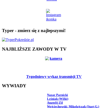
Typer - zmierz się z najlepszymi!
NAJBLIŻSZE ZAWODY W TV
Tygodniowy wykaz transmisji TV
WYWIADY
Nazar Parnicki
Leśniak (Wilki)
Anatolij Zil
Wojciechowski, Mikołajczak (Start G.)