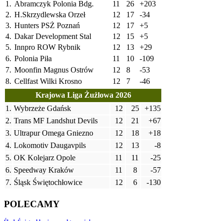
1.
Abramczyk Polonia Bdg.
11
26
+203
2.
H.Skrzydlewska Orzeł
12
17
-34
3.
Hunters PSŻ Poznań
12
17
+5
4.
Dakar Development Stal
12
15
+5
5.
Innpro ROW Rybnik
12
13
+29
6.
Polonia Piła
11
10
-109
7.
Moonfin Magnus Ostrów
12
8
-53
8.
Cellfast Wilki Krosno
12
7
-46
Krajowa Liga Żużlowa 2026
1.
Wybrzeże Gdańsk
12
25
+135
2.
Trans MF Landshut Devils
12
21
+67
3.
Ultrapur Omega Gniezno
12
18
+18
4.
Lokomotiv Daugavpils
12
13
-8
5.
OK Kolejarz Opole
11
11
-25
6.
Speedway Kraków
11
8
-57
7.
Śląsk Świętochłowice
12
6
-130
POLECAMY