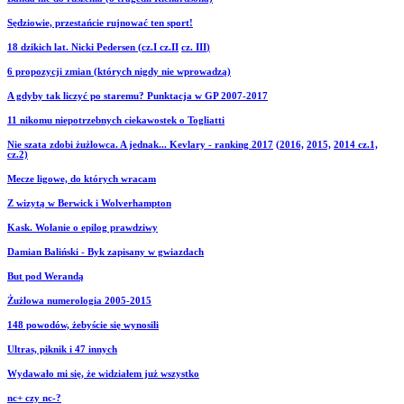
Sędziowie, przestańcie rujnować ten sport!
18 dzikich lat. Nicki Pedersen (cz.I
cz.II
cz. III
)
6 propozycji zmian (których nigdy nie wprowadzą)
A gdyby tak liczyć po staremu? Punktacja w GP 2007-2017
11 nikomu niepotrzebnych ciekawostek o Togliatti
Nie szata zdobi żużlowca. A jednak... Kevlary - ranking 2017
(2016,
2015,
2014 cz.1,
cz.2)
Mecze ligowe, do których wracam
Z wizytą w Berwick i Wolverhampton
Kask. Wołanie o epilog prawdziwy
Damian Baliński - Byk zapisany w gwiazdach
But pod Werandą
Żużlowa numerologia 2005-2015
148 powodów, żebyście się wynosili
Ultras, piknik i 47 innych
Wydawało mi się, że widziałem już wszystko
nc+ czy nc-?