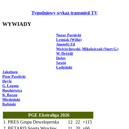
Tygodniowy wykaz transmisji TV
WYWIADY
Nazar Parnicki
Leśniak (Wilki)
Anatolij Zil
Wojciechowski, Mikołajczak (Start G.)
W. Dróżdż
Dolny
Sawin
Ładziński
Jakobsen
Piotr Pawlicki
Doyle
G. Łaguta
Ruszkiewicz
K. Baran
Miedziński
Baliński
PGE Ekstraliga 2026
1.
PRES Grupa Deweloperska
12
22
+115
2.
BETARD Sparta Wrocław
11
20
+66