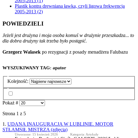
2005-2013 (1)
Plastik kontra drewniana ławka, czyli ligowa frekwencja
2005-2013 (2)
POWIEDZIELI
Jeżeli jest drużyna i moja osoba komuś w drużynie przeszkadza... to
dla dobra drużyny tak trzeba było postąpić.
Grzegorz Walasek
po rezygnacji z posady menadżera Falubazu
WYSZUKIWANY TAG: apator
Kolejność:
Pokaż #
Strona 1 z 5
1.
UDANA INAUGURACJA W LUBLINIE. MOTOR
STŁAMSIŁ MISTRZA (zdjęcia)
Utworzone: 15 kwiecień 2026
Kategoria: Artykuły