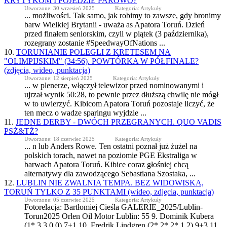
KRYTYKOM I POJEDZIE PAROWO?
Utworzone: 30 wrzesień 2025
Kategoria: Artykuły
... możliwości. Tak samo, jak robimy to zawsze, gdy bronimy
barw Wielkiej Brytanii - uważa as
Apator
a Toruń. Dzień
przed finałem seniorskim, czyli w piątek (3 października),
rozegrany zostanie #SpeedwayOfNations ...
10.
TORUNIANIE POLEGLI Z KRETESEM NA
"OLIMPIJSKIM" (34:56). POWTÓRKA W PÓŁFINALE?
(zdjęcia, wideo, punktacja)
Utworzone: 12 sierpień 2025
Kategoria: Artykuły
... w plenerze, włączył telewizor przed nominowanymi i
ujrzał wynik 50:28, to pewnie przez dłuższą chwilę nie mógł
w to uwierzyć. Kibicom
Apator
a Toruń pozostaje liczyć, że
ten mecz o wadze sparingu wyjdzie ...
11.
JEDNE DERBY - DWÓCH PRZEGRANYCH. QUO VADIS
PSŻ&TŻ?
Utworzone: 18 czerwiec 2025
Kategoria: Artykuły
... n lub Anders Rowe. Ten ostatni poznał już żużel na
polskich torach, nawet na poziomie PGE Ekstraliga w
barwach
Apator
a Toruń. Kibice coraz głośniej chcą
alternatywy dla zawodzącego Sebastiana Szostaka, ...
12.
LUBLIN NIE ZWALNIA TEMPA. BEZ WIDOWISKA,
TORUŃ TYLKO Z 35 PUNKTAMI (wideo, zdjęcia, punktacja)
Utworzone: 05 czerwiec 2025
Kategoria: Artykuły
Fotorelacja: Bartłomiej Cieśla GALERIE_2025/Lublin-
Torun2025 Orlen Oil Motor Lublin: 55 9. Dominik Kubera
(1*,3,3,0,0) 7+1 10. Fredrik Lindgren (2*,2*,2*,1,2) 9+3 11.