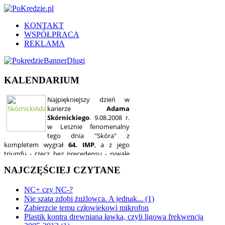
KONTAKT
WSPÓŁPRACA
REKLAMA
KALENDARIUM
NAJCZĘŚCIEJ CZYTANE
NC+ czy NC-?
Nie szata zdobi żużlowca. A jednak... (1)
Zabierzcie temu człowiekowi mikrofon
Plastik kontra drewniana ławka, czyli ligowa frekwencja