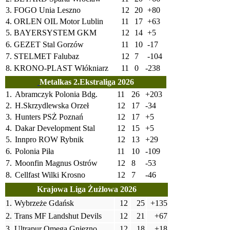
3.
FOGO Unia Leszno
12
20
+80
4.
ORLEN OIL Motor Lublin
11
17
+63
5.
BAYERSYSTEM GKM
12
14
+5
6.
GEZET Stal Gorzów
11
10
-17
7.
STELMET Falubaz
12
7
-104
8.
KRONO-PLAST Włókniarz
11
0
-238
Metalkas 2.Ekstraliga 2026
1.
Abramczyk Polonia Bdg.
11
26
+203
2.
H.Skrzydlewska Orzeł
12
17
-34
3.
Hunters PSŻ Poznań
12
17
+5
4.
Dakar Development Stal
12
15
+5
5.
Innpro ROW Rybnik
12
13
+29
6.
Polonia Piła
11
10
-109
7.
Moonfin Magnus Ostrów
12
8
-53
8.
Cellfast Wilki Krosno
12
7
-46
Krajowa Liga Żużlowa 2026
1.
Wybrzeże Gdańsk
12
25
+135
2.
Trans MF Landshut Devils
12
21
+67
3.
Ultrapur Omega Gniezno
12
18
+18