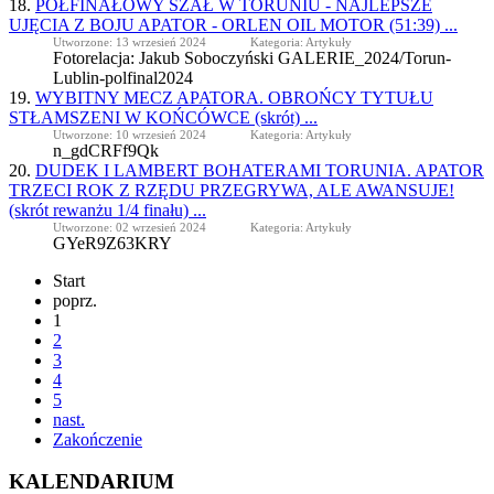
18.
PÓŁFINAŁOWY SZAŁ W TORUNIU - NAJLEPSZE
UJĘCIA Z BOJU
APATOR
- ORLEN OIL MOTOR (51:39) ...
Utworzone: 13 wrzesień 2024
Kategoria: Artykuły
Fotorelacja: Jakub Soboczyński GALERIE_2024/Torun-
Lublin-polfinal2024
19.
WYBITNY MECZ
APATOR
A. OBROŃCY TYTUŁU
STŁAMSZENI W KOŃCÓWCE (skrót) ...
Utworzone: 10 wrzesień 2024
Kategoria: Artykuły
n_gdCRFf9Qk
20.
DUDEK I LAMBERT BOHATERAMI TORUNIA.
APATOR
TRZECI ROK Z RZĘDU PRZEGRYWA, ALE AWANSUJE!
(skrót rewanżu 1/4 finału) ...
Utworzone: 02 wrzesień 2024
Kategoria: Artykuły
GYeR9Z63KRY
Start
poprz.
1
2
3
4
5
nast.
Zakończenie
KALENDARIUM