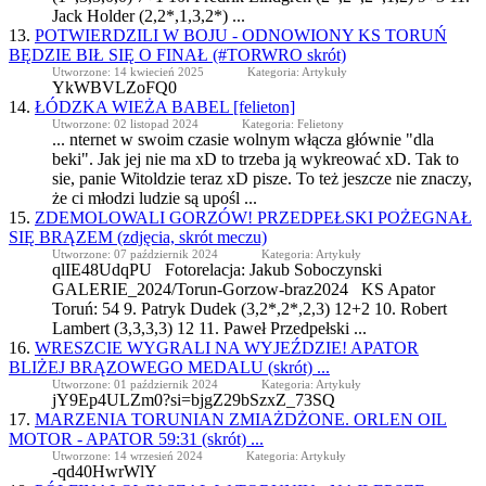
Jack Holder (2,2*,1,3,2*) ...
13.
POTWIERDZILI W BOJU - ODNOWIONY KS TORUŃ
BĘDZIE BIŁ SIĘ O FINAŁ (#TORWRO skrót)
Utworzone: 14 kwiecień 2025
Kategoria: Artykuły
YkWBVLZoFQ0
14.
ŁÓDZKA WIEŻA BABEL [felieton]
Utworzone: 02 listopad 2024
Kategoria: Felietony
... nternet w swoim czasie wolnym włącza głównie "dla
beki". Jak jej nie ma xD to trzeba ją wykreować xD. Tak to
sie, panie Witoldzie teraz xD pisze. To też jeszcze nie znaczy,
że ci młodzi ludzie są upośl ...
15.
ZDEMOLOWALI GORZÓW! PRZEDPEŁSKI POŻEGNAŁ
SIĘ BRĄZEM (zdjęcia, skrót meczu)
Utworzone: 07 październik 2024
Kategoria: Artykuły
qlIE48UdqPU Fotorelacja: Jakub Soboczynski
GALERIE_2024/Torun-Gorzow-braz2024 KS
Apator
Toruń: 54 9. Patryk Dudek (3,2*,2*,2,3) 12+2 10. Robert
Lambert (3,3,3,3) 12 11. Paweł Przedpełski ...
16.
WRESZCIE WYGRALI NA WYJEŹDZIE!
APATOR
BLIŻEJ BRĄZOWEGO MEDALU (skrót) ...
Utworzone: 01 październik 2024
Kategoria: Artykuły
jY9Ep4ULZm0?si=bjgZ29bSzxZ_73SQ
17.
MARZENIA TORUNIAN ZMIAŻDŻONE. ORLEN OIL
MOTOR -
APATOR
59:31 (skrót) ...
Utworzone: 14 wrzesień 2024
Kategoria: Artykuły
-qd40HwrWlY