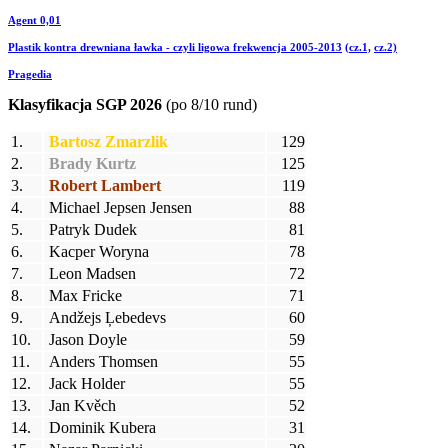
Agent 0,01
Plastik kontra drewniana ławka - czyli ligowa frekwencja 2005-2013
(cz.1,
cz.2)
Pragedia
Klasyfikacja SGP 2026
(po 8/10 rund)
1.
Bartosz Zmarzlik
129
2.
Brady Kurtz
125
3.
Robert Lambert
119
4.
Michael Jepsen Jensen
88
5.
Patryk Dudek
81
6.
Kacper Woryna
78
7.
Leon Madsen
72
8.
Max Fricke
71
9.
Andžejs Ļebedevs
60
10.
Jason Doyle
59
11.
Anders Thomsen
55
12.
Jack Holder
55
13.
Jan Kvěch
52
14.
Dominik Kubera
31