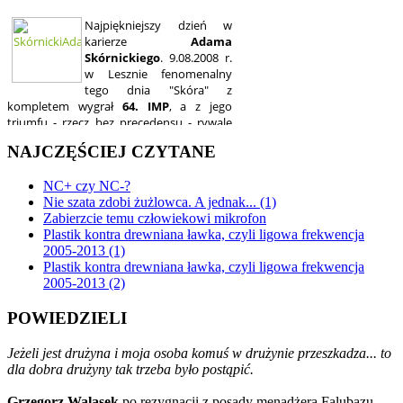
NAJCZĘŚCIEJ CZYTANE
NC+ czy NC-?
Nie szata zdobi żużlowca. A jednak... (1)
Zabierzcie temu człowiekowi mikrofon
Plastik kontra drewniana ławka, czyli ligowa frekwencja
2005-2013 (1)
Plastik kontra drewniana ławka, czyli ligowa frekwencja
2005-2013 (2)
POWIEDZIELI
Jeżeli jest drużyna i moja osoba komuś w drużynie przeszkadza... to
dla dobra drużyny tak trzeba było postąpić.
Grzegorz Walasek
po rezygnacji z posady menadżera Falubazu