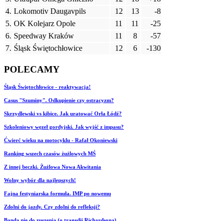
4.
Lokomotiv Daugavpils
12
13
-8
5.
OK Kolejarz Opole
11
11
-25
6.
Speedway Kraków
11
8
-57
7.
Śląsk Świętochłowice
12
6
-130
POLECAMY
Śląsk Świętochłowice - reaktywacja!
Casus "Szuminy". Odkupienie czy ostracyzm?
Skrzydlewski vs kibice. Jak uratować Orła Łódź?
Szkoleniowy węzeł gordyjski. Jak wyjść z impasu?
Ćwierć wieku na motocyklu - Rafał Okoniewski
Ranking wszech czasów żużlowych MŚ
Z innej beczki. Żużlowa Nowa Akwitania
Wolny wybór dla najlepszych!
Fajna festyniarska formuła. IMP po nowemu
Zdolni do jazdy. Czy zdolni do refleksji?
Banda nie do ruszenia (o tragedii Richardsona)