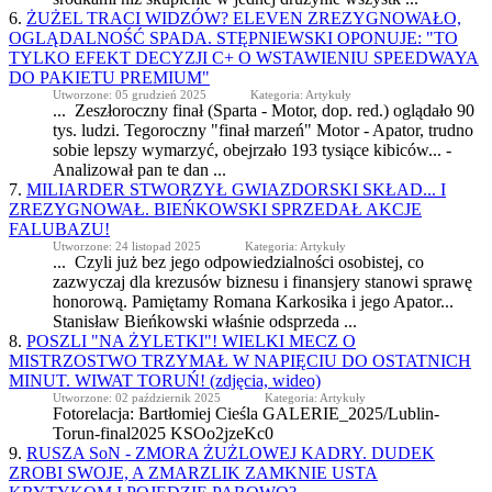
6.
ŻUŻEL TRACI WIDZÓW? ELEVEN ZREZYGNOWAŁO,
OGLĄDALNOŚĆ SPADA. STĘPNIEWSKI OPONUJE: "TO
TYLKO EFEKT DECYZJI C+ O WSTAWIENIU SPEEDWAYA
DO PAKIETU PREMIUM"
Utworzone: 05 grudzień 2025
Kategoria: Artykuły
... Zeszłoroczny finał (Sparta - Motor, dop. red.) oglądało 90
tys. ludzi. Tegoroczny "finał marzeń" Motor -
Apator
, trudno
sobie lepszy wymarzyć, obejrzało 193 tysiące kibiców... -
Analizował pan te dan ...
7.
MILIARDER STWORZYŁ GWIAZDORSKI SKŁAD... I
ZREZYGNOWAŁ. BIEŃKOWSKI SPRZEDAŁ AKCJE
FALUBAZU!
Utworzone: 24 listopad 2025
Kategoria: Artykuły
... Czyli już bez jego odpowiedzialności osobistej, co
zazwyczaj dla krezusów biznesu i finansjery stanowi sprawę
honorową. Pamiętamy Romana Karkosika i jego
Apator
...
Stanisław Bieńkowski właśnie odsprzeda ...
8.
POSZLI "NA ŻYLETKI"! WIELKI MECZ O
MISTRZOSTWO TRZYMAŁ W NAPIĘCIU DO OSTATNICH
MINUT. WIWAT TORUŃ! (zdjęcia, wideo)
Utworzone: 02 październik 2025
Kategoria: Artykuły
Fotorelacja: Bartłomiej Cieśla GALERIE_2025/Lublin-
Torun-final2025 KSOo2jzeKc0
9.
RUSZA SoN - ZMORA ŻUŻLOWEJ KADRY. DUDEK
ZROBI SWOJE, A ZMARZLIK ZAMKNIE USTA