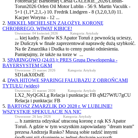
Fotorelacja: Bartłomiej Cieśla GALERIE_2026/Lublin-
Torun2026 Orlen Oil Motor Lublin - 56 9. Martin Vaculik -
5+1 (1,1*,2,1,-) 10. Fredrik Lindgren - 8 (3,2,0,3,0) 11.
Kacper Woryna - 12 ...
2.
MIKKEL MICHELSEN ZAŁOŻYŁ KORONĘ
CHROBREGO. WIWAT KIBICE!
Utworzone: 04 kwiecień 2026
Kategoria: Artykuły
... kiej kadry. Fanów KS
Apator
Toruń z pewnością ucieszy,
że Duńczyk w finale zaprezentował naprawdę dużą szybkość.
Na tle Zmarzlika i Dudka to cenny punkt odniesienia.
Pamiętajmy, że także na torze w ...
3.
SPARINGOWO (24.03.): PRES Grupa Deweloperska -
BAYERSYSTEM GKM
Utworzone: 25 marzec 2026
Kategoria: Artykuły
SD1akX0DsfE
4.
DWA HITOWE SPARINGI FALUBAZU Z OBROŃCAMI
TYTUŁU (wideo)
Utworzone: 21 marzec 2026
Kategoria: Artykuły
LX2_NyQGKLg Relacja i punktacja: FB qM27WfU7gCU
Relacja i punktacja: FB
5.
BARTOSZ ZMARZLIK DO 2028 r. W LUBLINIE!
WSZYSTKIE SPEKULACJE NA NIC
Utworzone: 26 luty 2026
Kategoria: Artykuły
... h zamierza odzyskać utraconą koronę z rąk KS
Apator
Toruń. A gdzie w tym wszystkim zapowiadany "dream team"
prezesa Andrzeja Rusko? Muszą sobie radzić innymi
środkami niż skupienie w jednej drużynie wszystk ...