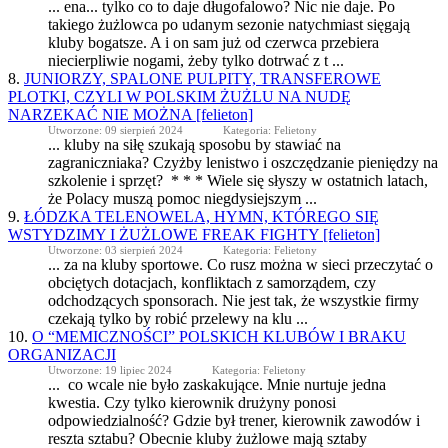
... ena... tylko co to daje długofalowo? Nic nie daje. Po
takiego żużlowca po udanym sezonie natychmiast sięgają
kluby
bogatsze. A i on sam już od czerwca przebiera
niecierpliwie nogami, żeby tylko dotrwać z t ...
8.
JUNIORZY, SPALONE PULPITY, TRANSFEROWE
PLOTKI, CZYLI W POLSKIM ŻUŻLU NA NUDĘ
NARZEKAĆ NIE MOŻNA [felieton]
Utworzone: 09 sierpień 2024
Kategoria: Felietony
...
kluby
na siłę szukają sposobu by stawiać na
zagraniczniaka? Czyżby lenistwo i oszczędzanie pieniędzy na
szkolenie i sprzęt? * * * Wiele się słyszy w ostatnich latach,
że Polacy muszą pomoc niegdysiejszym ...
9.
ŁÓDZKA TELENOWELA, HYMN, KTÓREGO SIĘ
WSTYDZIMY I ŻUŻLOWE FREAK FIGHTY [felieton]
Utworzone: 03 sierpień 2024
Kategoria: Felietony
... za na
kluby
sportowe. Co rusz można w sieci przeczytać o
obciętych dotacjach, konfliktach z samorządem, czy
odchodzących sponsorach. Nie jest tak, że wszystkie firmy
czekają tylko by robić przelewy na klu ...
10.
O “MEMICZNOŚCI” POLSKICH KLUBÓW I BRAKU
ORGANIZACJI
Utworzone: 19 lipiec 2024
Kategoria: Felietony
... co wcale nie było zaskakujące. Mnie nurtuje jedna
kwestia. Czy tylko kierownik drużyny ponosi
odpowiedzialność? Gdzie był trener, kierownik zawodów i
reszta sztabu? Obecnie
kluby
żużlowe mają sztaby