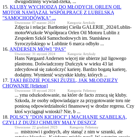
dwugodzinny wywiad-rzeka, ...
15.
KLUBY
WYCHODZĄ DO MŁODYCH. ORLEN OIL
MOTOR NAWIĄZAŁ WSPÓŁPRACĘ Z LUBELSKĄ
"SAMOCHODÓWKĄ" ...
Utworzone: 07 marzec 2024
Kategoria: Artykuły
Zdjęcia i relacja: Bartłomiej Cieśla GALERIE_2024/Lublin-
motorWszkole Współpraca Orlen Oil Motoru Lublin z
Zespołem Szkół Samochodowych im. Stanisława
Syroczyńskiego w Lublinie 6 marca odbyło ...
16.
ANDERSEN MÓWI "PAS"
Utworzone: 31 styczeń 2024
Kategoria: Artykuły
Hans Nørgaard Andersen więcej nie ubierze już ligowego
plastronu. Doświadczony Duńczyk w wieku 43 lat
zdecydował się zakończyć karierę. Bardzo bogatą karierę,
dodajmy. Wymienić wszystkie
kluby
, których ...
17.
TAKI BĘDZIE POLSKI ŻUŻEL, JAK MŁODZIEŻY
CHOWANIE [felieton]
Utworzone: 18 styczeń 2024
Kategoria: Felietony
... yma odszkodowanie, na które de facto zrzucą się
kluby
.
Szkoda, że osoby odpowiadające za przygotowanie toru nie
poniosą odpowiedzialności finansowej w drodze regresu. Czy
ktoś wyciągnął wnioski? Nie, b ...
18.
POLSCY "DON KICHOCI" I MACHANIE SZABELKĄ,
CZYLI Z DUŻEJ CHMURY MAŁY DESZCZ
Utworzone: 22 grudzień 2023
Kategoria: Felietony
... mistrzowi i godnych, aby stanąć z nim w szranki, ale