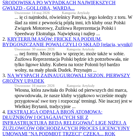
ŚRODOWISKA PO WYPADKACH NAJWIĘKSZYCH
GWIAZD - GOLLOBA, WARDA...
Utworzone: 14 maj 2026
Kategoria: Artykuły
... ię ci najmłodsi, rówieśnicy Patryka, jego koledzy z toru. W
ślad za nimi z pewnością pójdą inni, ich
kluby
oraz Polski
Związek Motorowy, Żużlowa Reprezentacja Polski i
Speedway Ekstraliga. Największą i najlep ...
2.
KRYTERIUM ASÓW: FRICKE NA PODIUM,
BYDGOSZCZANIE POWALCZYLI O SKŁAD [relacja, wyniki]
Utworzone: 30 marzec 2026
Kategoria: Artykuły
... nej formy. Może tylko w sprzęcie, może także w sobie.
Żużlowa Reprezentacja Polski będzie ich potrzebowała, nie
tylko ligowe
kluby
. Kubera na torze Polonii był bardzo
wolny, na mały plusik Dudek. Przynajm ...
3.
NA WYSPACH ZAINAUGUROWALI SEZON. PIERWSZY
GROŹNY UPADEK
Utworzone: 16 marzec 2026
Kategoria: Artykuły
Wiosna, która zawitała do Polski od pierwszych dni marca,
spowodowała, że nasze
kluby
wyjątkowo wcześnie mogły
przygotować swe tory i rozpocząć treningi. Nie inaczej jest w
Wielkiej Brytanii, tradycyjnie ...
4.
EKSTRALIGA ODPALA BROŃ ATOMOWĄ:
DŁUŻNIKÓW I OCIĄGAJĄCYCH SIĘ Z
INFRASTRUKTURĄ BĘDĄ RELEGOWAĆ LIGĘ NIŻEJ. A
ŻUŻLOWCÓW OBCHODZĄCYCH PROCES LICENCYJNY
UMOWAMI "NA PODMIOT TRZECI" CZEKA... ROK