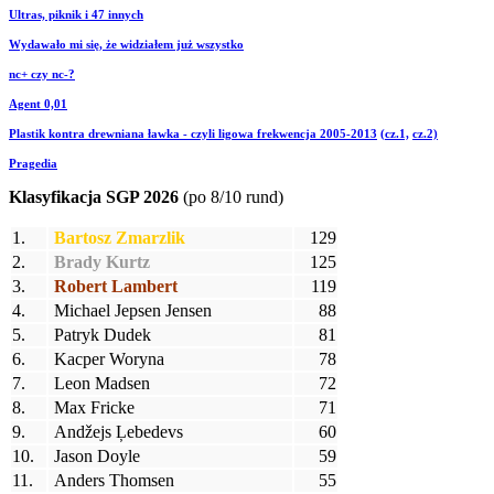
Ultras, piknik i 47 innych
Wydawało mi się, że widziałem już wszystko
nc+ czy nc-?
Agent 0,01
Plastik kontra drewniana ławka - czyli ligowa frekwencja 2005-2013
(cz.1,
cz.2)
Pragedia
Klasyfikacja SGP 2026
(po 8/10 rund)
1.
Bartosz Zmarzlik
129
2.
Brady Kurtz
125
3.
Robert Lambert
119
4.
Michael Jepsen Jensen
88
5.
Patryk Dudek
81
6.
Kacper Woryna
78
7.
Leon Madsen
72
8.
Max Fricke
71
9.
Andžejs Ļebedevs
60
10.
Jason Doyle
59
11.
Anders Thomsen
55