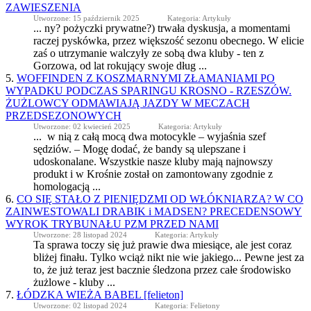
ZAWIESZENIA
Utworzone: 15 październik 2025
Kategoria: Artykuły
... ny? pożyczki prywatne?) trwała dyskusja, a momentami
raczej pyskówka, przez większość sezonu obecnego. W elicie
zaś o utrzymanie walczyły ze sobą dwa
kluby
- ten z
Gorzowa, od lat rokujący swoje dług ...
5.
WOFFINDEN Z KOSZMARNYMI ZŁAMANIAMI PO
WYPADKU PODCZAS SPARINGU KROSNO - RZESZÓW.
ŻUŻLOWCY ODMAWIAJĄ JAZDY W MECZACH
PRZEDSEZONOWYCH
Utworzone: 02 kwiecień 2025
Kategoria: Artykuły
... w nią z całą mocą dwa motocykle – wyjaśnia szef
sędziów. – Mogę dodać, że bandy są ulepszane i
udoskonalane. Wszystkie nasze
kluby
mają najnowszy
produkt i w Krośnie został on zamontowany zgodnie z
homologacją ...
6.
CO SIĘ STAŁO Z PIENIĘDZMI OD WŁÓKNIARZA? W CO
ZAINWESTOWALI DRABIK i MADSEN? PRECEDENSOWY
WYROK TRYBUNAŁU PZM PRZED NAMI
Utworzone: 28 listopad 2024
Kategoria: Artykuły
Ta sprawa toczy się już prawie dwa miesiące, ale jest coraz
bliżej finału. Tylko wciąż nikt nie wie jakiego... Pewne jest za
to, że już teraz jest bacznie śledzona przez całe środowisko
żużlowe -
kluby
...
7.
ŁÓDZKA WIEŻA BABEL [felieton]
Utworzone: 02 listopad 2024
Kategoria: Felietony