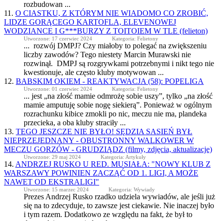
rozbudowan ...
11.
O CIASTKU, Z KTÓRYM NIE WIADOMO CO ZROBIĆ,
LIDZE GORĄCEGO KARTOFLA, ELEVENOWEJ
WODZIANCE I G***BURZY Z TOITOIEM W TLE (felieton)
Utworzone: 17 czerwiec 2024
Kategoria: Felietony
... rozwój DMPJ? Czy miałoby to polegać na zwiększeniu
liczby zawodów? Tego niestety Marcin Murawski nie
rozwinął. DMPJ są rozgrywkami potrzebnymi i nikt tego nie
kwestionuje, ale często
kluby
motywowan ...
12.
BABSKIM OKIEM - REAKTYWACJA (58): POPELIGA
Utworzone: 01 czerwiec 2024
Kategoria: Felietony
... jest „na złość mamie odmrożę sobie uszy”, tylko „na złość
mamie amputuję sobie nogę siekierą”. Ponieważ w ogólnym
rozrachunku kibice zmokli po nic, meczu nie ma, plandeka
przecieka, a oba
kluby
straciły ...
13.
TEGO JESZCZE NIE BYŁO! SĘDZIA SASIEŃ BYŁ
NIEPRZEJEDNANY - OBUSTRONNY WALKOWER W
MECZU GORZÓW - GRUDZIĄDZ (filmy, zdjęcia, aktualizacje)
Utworzone: 29 maj 2024
Kategoria: Artykuły
14.
ANDRZEJ RUSKO U RED. MUSIAŁA: "NOWY KLUB Z
WARSZAWY POWINIEN ZACZĄĆ OD 1. LIGI, A MOŻE
NAWET OD EKSTRALIGI"
Utworzone: 15 marzec 2024
Kategoria: Wywiady
Prezes Andrzej Rusko rzadko udziela wywiadów, ale jeśli już
się na to zdecyduje, to zawsze jest ciekawie. Nie inaczej było
i tym razem. Dodatkowo ze względu na fakt, że był to