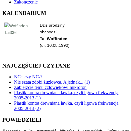
Zakończenie
KALENDARIUM
NAJCZĘŚCIEJ CZYTANE
NC+ czy NC-?
Nie szata zdobi żużlowca. A jednak... (1)
Zabierzcie temu człowiekowi mikrofon
Plastik kontra drewniana ławka, czyli ligowa frekwencja
2005-2013 (1)
Plastik kontra drewniana ławka, czyli ligowa frekwencja
2005-2013 (2)
POWIEDZIELI