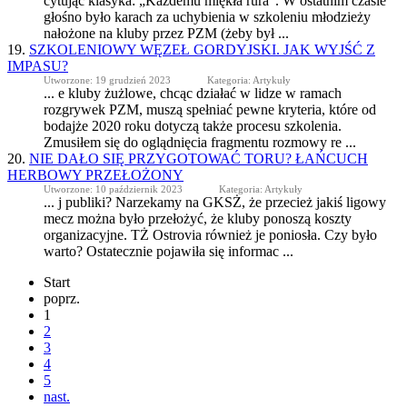
cytując klasyka: „Każdemu miękła rura”. W ostatnim czasie
głośno było karach za uchybienia w szkoleniu młodzieży
nałożone na
kluby
przez PZM (żeby był ...
19.
SZKOLENIOWY WĘZEŁ GORDYJSKI. JAK WYJŚĆ Z
IMPASU?
Utworzone: 19 grudzień 2023
Kategoria: Artykuły
... e
kluby
żużlowe, chcąc działać w lidze w ramach
rozgrywek PZM, muszą spełniać pewne kryteria, które od
bodajże 2020 roku dotyczą także procesu szkolenia.
Zmusiłem się do oglądnięcia fragmentu rozmowy re ...
20.
NIE DAŁO SIĘ PRZYGOTOWAĆ TORU? ŁAŃCUCH
HERBOWY PRZEŁOŻONY
Utworzone: 10 październik 2023
Kategoria: Artykuły
... j publiki? Narzekamy na GKSŻ, że przecież jakiś ligowy
mecz można było przełożyć, że
kluby
ponoszą koszty
organizacyjne. TŻ Ostrovia również je poniosła. Czy było
warto? Ostatecznie pojawiła się informac ...
Start
poprz.
1
2
3
4
5
nast.