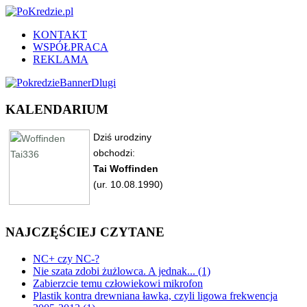
KONTAKT
WSPÓŁPRACA
REKLAMA
KALENDARIUM
NAJCZĘŚCIEJ CZYTANE
NC+ czy NC-?
Nie szata zdobi żużlowca. A jednak... (1)
Zabierzcie temu człowiekowi mikrofon
Plastik kontra drewniana ławka, czyli ligowa frekwencja