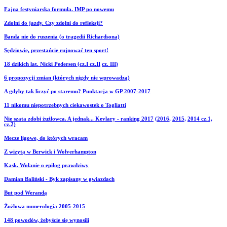
Fajna festyniarska formuła. IMP po nowemu
Zdolni do jazdy. Czy zdolni do refleksji?
Banda nie do ruszenia (o tragedii Richardsona)
Sędziowie, przestańcie rujnować ten sport!
18 dzikich lat. Nicki Pedersen (cz.I
cz.II
cz. III
)
6 propozycji zmian (których nigdy nie wprowadzą)
A gdyby tak liczyć po staremu? Punktacja w GP 2007-2017
11 nikomu niepotrzebnych ciekawostek o Togliatti
Nie szata zdobi żużlowca. A jednak... Kevlary - ranking 2017
(2016,
2015,
2014 cz.1,
cz.2)
Mecze ligowe, do których wracam
Z wizytą w Berwick i Wolverhampton
Kask. Wołanie o epilog prawdziwy
Damian Baliński - Byk zapisany w gwiazdach
But pod Werandą
Żużlowa numerologia 2005-2015
148 powodów, żebyście się wynosili