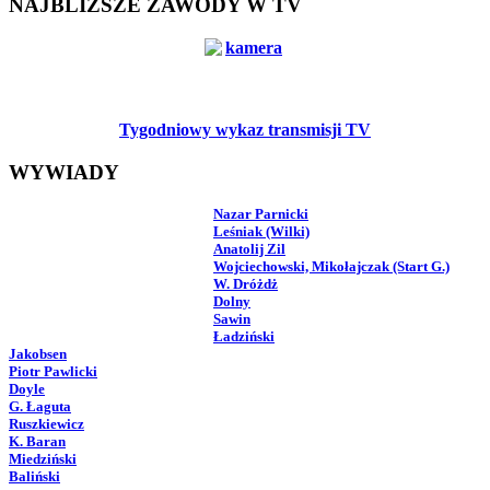
NAJBLIŻSZE ZAWODY W TV
Tygodniowy wykaz transmisji TV
WYWIADY
Nazar Parnicki
Leśniak (Wilki)
Anatolij Zil
Wojciechowski, Mikołajczak (Start G.)
W. Dróżdż
Dolny
Sawin
Ładziński
Jakobsen
Piotr Pawlicki
Doyle
G. Łaguta
Ruszkiewicz
K. Baran
Miedziński
Baliński