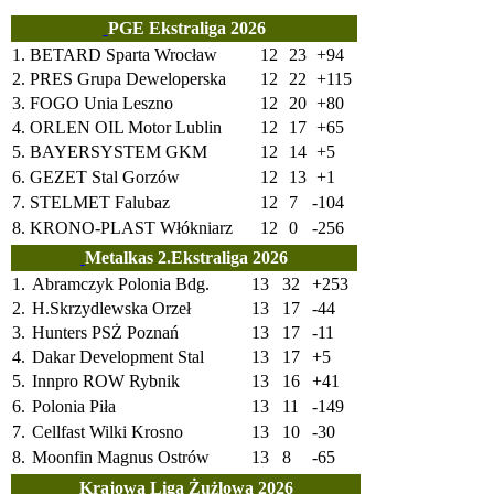
PGE Ekstraliga 2026
1.
BETARD Sparta Wrocław
12
23
+94
2.
PRES Grupa Deweloperska
12
22
+115
3.
FOGO Unia Leszno
12
20
+80
4.
ORLEN OIL Motor Lublin
12
17
+65
5.
BAYERSYSTEM GKM
12
14
+5
6.
GEZET Stal Gorzów
12
13
+1
7.
STELMET Falubaz
12
7
-104
8.
KRONO-PLAST Włókniarz
12
0
-256
Metalkas 2.Ekstraliga 2026
1.
Abramczyk Polonia Bdg.
13
32
+253
2.
H.Skrzydlewska Orzeł
13
17
-44
3.
Hunters PSŻ Poznań
13
17
-11
4.
Dakar Development Stal
13
17
+5
5.
Innpro ROW Rybnik
13
16
+41
6.
Polonia Piła
13
11
-149
7.
Cellfast Wilki Krosno
13
10
-30
8.
Moonfin Magnus Ostrów
13
8
-65
Krajowa Liga Żużlowa 2026