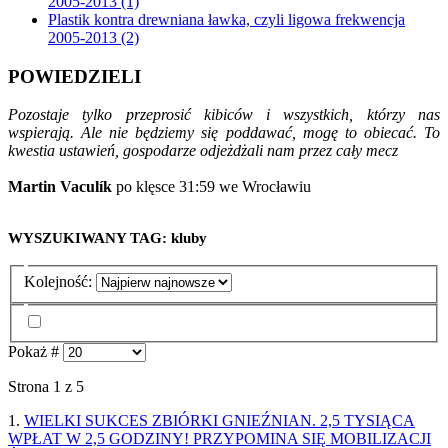
2005-2013 (1)
Plastik kontra drewniana ławka, czyli ligowa frekwencja
2005-2013 (2)
POWIEDZIELI
Pozostaje tylko przeprosić kibiców i wszystkich, którzy nas
wspierają. Ale nie będziemy się poddawać, mogę to obiecać. To
kwestia ustawień, gospodarze odjeżdżali nam przez cały mecz
Martin Vaculík
po klęsce 31:59 we Wrocławiu
WYSZUKIWANY TAG: kluby
Kolejność:
Pokaż #
Strona 1 z 5
1.
WIELKI SUKCES ZBIÓRKI GNIEŹNIAN. 2,5 TYSIĄCA
WPŁAT W 2,5 GODZINY! PRZYPOMINA SIĘ MOBILIZACJI