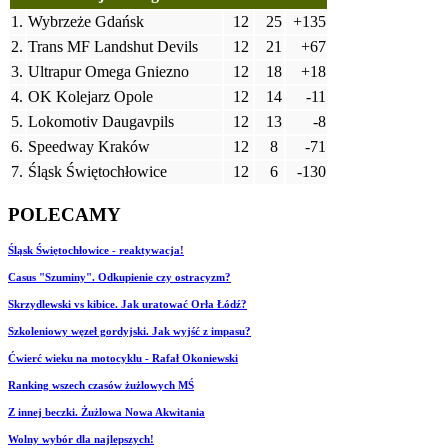
1.
Wybrzeże Gdańsk
12
25
+135
2.
Trans MF Landshut Devils
12
21
+67
3.
Ultrapur Omega Gniezno
12
18
+18
4.
OK Kolejarz Opole
12
14
-11
5.
Lokomotiv Daugavpils
12
13
-8
6.
Speedway Kraków
12
8
-71
7.
Śląsk Świętochłowice
12
6
-130
POLECAMY
Śląsk Świętochłowice - reaktywacja!
Casus "Szuminy". Odkupienie czy ostracyzm?
Skrzydlewski vs kibice. Jak uratować Orła Łódź?
Szkoleniowy węzeł gordyjski. Jak wyjść z impasu?
Ćwierć wieku na motocyklu - Rafał Okoniewski
Ranking wszech czasów żużlowych MŚ
Z innej beczki. Żużlowa Nowa Akwitania
Wolny wybór dla najlepszych!