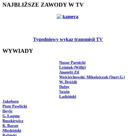
NAJBLIŻSZE ZAWODY W TV
Tygodniowy wykaz transmisji TV
WYWIADY
Nazar Parnicki
Leśniak (Wilki)
Anatolij Zil
Wojciechowski, Mikołajczak (Start G.)
W. Dróżdż
Dolny
Sawin
Ładziński
Jakobsen
Piotr Pawlicki
Doyle
G. Łaguta
Ruszkiewicz
K. Baran
Miedziński
Baliński