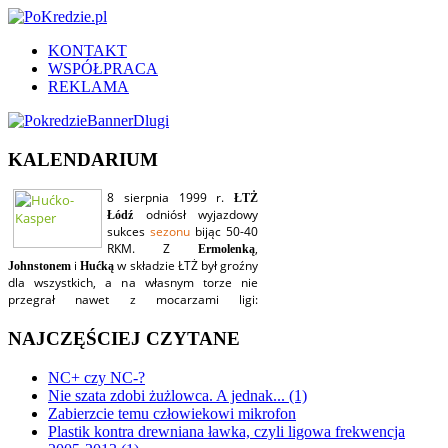
KONTAKT
WSPÓŁPRACA
REKLAMA
KALENDARIUM
NAJCZĘŚCIEJ CZYTANE
NC+ czy NC-?
Nie szata zdobi żużlowca. A jednak... (1)
Zabierzcie temu człowiekowi mikrofon
Plastik kontra drewniana ławka, czyli ligowa frekwencja