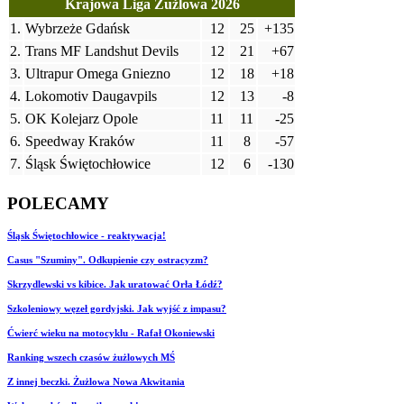
Krajowa Liga Żużlowa 2026
1.
Wybrzeże Gdańsk
12
25
+135
2.
Trans MF Landshut Devils
12
21
+67
3.
Ultrapur Omega Gniezno
12
18
+18
4.
Lokomotiv Daugavpils
12
13
-8
5.
OK Kolejarz Opole
11
11
-25
6.
Speedway Kraków
11
8
-57
7.
Śląsk Świętochłowice
12
6
-130
POLECAMY
Śląsk Świętochłowice - reaktywacja!
Casus "Szuminy". Odkupienie czy ostracyzm?
Skrzydlewski vs kibice. Jak uratować Orła Łódź?
Szkoleniowy węzeł gordyjski. Jak wyjść z impasu?
Ćwierć wieku na motocyklu - Rafał Okoniewski
Ranking wszech czasów żużlowych MŚ
Z innej beczki. Żużlowa Nowa Akwitania