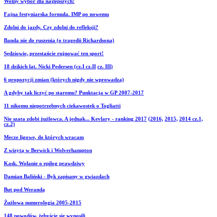
Wolny wybór dla najlepszych!
Fajna festyniarska formuła. IMP po nowemu
Zdolni do jazdy. Czy zdolni do refleksji?
Banda nie do ruszenia (o tragedii Richardsona)
Sędziowie, przestańcie rujnować ten sport!
18 dzikich lat. Nicki Pedersen (cz.I
cz.II
cz. III
)
6 propozycji zmian (których nigdy nie wprowadzą)
A gdyby tak liczyć po staremu? Punktacja w GP 2007-2017
11 nikomu niepotrzebnych ciekawostek o Togliatti
Nie szata zdobi żużlowca. A jednak... Kevlary - ranking 2017
(2016,
2015,
2014 cz.1,
cz.2)
Mecze ligowe, do których wracam
Z wizytą w Berwick i Wolverhampton
Kask. Wołanie o epilog prawdziwy
Damian Baliński - Byk zapisany w gwiazdach
But pod Werandą
Żużlowa numerologia 2005-2015
148 powodów, żebyście się wynosili