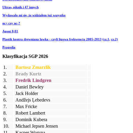
Ultras, piknik i 47 innych
Wydawało mi się, że widziałem już wszystko
nc+ czy nc-?
Agent 0,01
Plastik kontra drewniana ławka - czyli ligowa frekwencja 2005-2013
(cz.1,
cz.2)
Pragedia
Klasyfikacja SGP 2026
1.
Bartosz Zmarzlik
2.
Brady Kurtz
3.
Fredrik Lindgren
4.
Daniel Bewley
5.
Jack Holder
6.
Andžejs Ļebedevs
7.
Max Fricke
8.
Robert Lambert
9.
Dominik Kubera
10.
Michael Jepsen Jensen
11.
Kacper Woryna