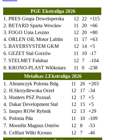
PGE Ekstraliga 2026
1.
PRES Grupa Deweloperska
12
22
+115
2.
BETARD Sparta Wrocław
11
20
+66
3.
FOGO Unia Leszno
12
20
+80
4.
ORLEN OIL Motor Lublin
11
17
+63
5.
BAYERSYSTEM GKM
12
14
+5
6.
GEZET Stal Gorzów
11
10
-17
7.
STELMET Falubaz
12
7
-104
8.
KRONO-PLAST Włókniarz
11
0
-238
Metalkas 2.Ekstraliga 2026
1.
Abramczyk Polonia Bdg.
11
26
+203
2.
H.Skrzydlewska Orzeł
12
17
-34
3.
Hunters PSŻ Poznań
12
17
+5
4.
Dakar Development Stal
12
15
+5
5.
Innpro ROW Rybnik
12
13
+29
6.
Polonia Piła
11
10
-109
7.
Moonfin Magnus Ostrów
12
8
-53
8.
Cellfast Wilki Krosno
12
7
-46