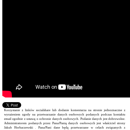
Korzystanie z linków socialshare lub dodanie komentarza na stronie jednoznaczne z
wyrażeniem zgody na przetwarzanie danych osobowych podanych podczas kontaktu
email zgodnie z ustawą o ochronie danych osobowych. Podanie danych jest dobrowolne.
Administratorem podanych przez Pana/Panią danych osobowych jest właściciel strony
Jakub Horbaczewski . Pana/Pani dane będą przetwarzane w celach związanych z