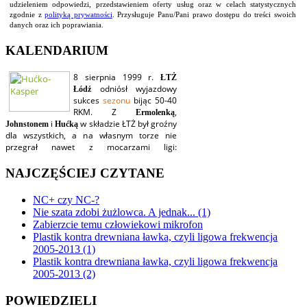
udzieleniem odpowiedzi, przedstawieniem oferty usług oraz w celach statystycznych
zgodnie z
polityką prywatności
. Przysługuje Panu/Pani prawo dostępu do treści swoich
danych oraz ich poprawiania.
KALENDARIUM
NAJCZĘŚCIEJ CZYTANE
NC+ czy NC-?
Nie szata zdobi żużlowca. A jednak... (1)
Zabierzcie temu człowiekowi mikrofon
Plastik kontra drewniana ławka, czyli ligowa frekwencja
2005-2013 (1)
Plastik kontra drewniana ławka, czyli ligowa frekwencja
2005-2013 (2)
POWIEDZIELI