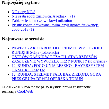
Najczęściej czytane
NC+ czy NC-?
Nie szata zdobi żużlowca. A jednak... (1)
Zabierzcie temu człowiekowi mikrofon
Plastik kontra drewniana ławka, czyli ligowa frekwencja
2005-2013 (1)
Najnowsze w serwisie
PAWEŁCZAK O KROK OD TRIUMFU W ŁÓDZKIEJ
RUNDZIE SGP2 (fotorelacja)
OSTRÓW GAŚNIE W OCZACH. STAL RZESZÓW
ZASŁUŻENIE WYWIOZŁA TRZY PUNKTY (fotorelacja)
12. RUNDA: FOGO UNIA LESZNO - BAYERSYSTEM
GKM GRUDZIĄDZ
12. RUNDA: STELMET FALUBAZ ZIELONA GÓRA -
PRES GRUPA DEWELOPERSKA TORUŃ
© 2012-2018 PoKredzie.pl. Wszystkie prawa zastrzeżone. |
realizacja
CooLWeb