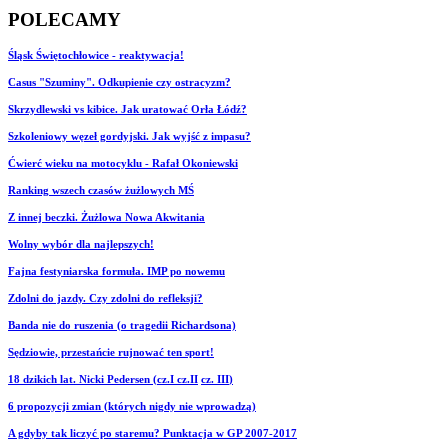
POLECAMY
Śląsk Świętochłowice - reaktywacja!
Casus "Szuminy". Odkupienie czy ostracyzm?
Skrzydlewski vs kibice. Jak uratować Orła Łódź?
Szkoleniowy węzeł gordyjski. Jak wyjść z impasu?
Ćwierć wieku na motocyklu - Rafał Okoniewski
Ranking wszech czasów żużlowych MŚ
Z innej beczki. Żużlowa Nowa Akwitania
Wolny wybór dla najlepszych!
Fajna festyniarska formuła. IMP po nowemu
Zdolni do jazdy. Czy zdolni do refleksji?
Banda nie do ruszenia (o tragedii Richardsona)
Sędziowie, przestańcie rujnować ten sport!
18 dzikich lat. Nicki Pedersen (cz.I
cz.II
cz. III
)
6 propozycji zmian (których nigdy nie wprowadzą)
A gdyby tak liczyć po staremu? Punktacja w GP 2007-2017