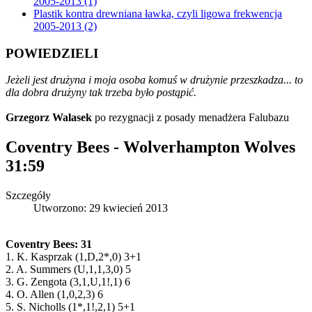
2005-2013 (1)
Plastik kontra drewniana ławka, czyli ligowa frekwencja
2005-2013 (2)
POWIEDZIELI
Jeżeli jest drużyna i moja osoba komuś w drużynie przeszkadza... to
dla dobra drużyny tak trzeba było postąpić.
Grzegorz Walasek
po rezygnacji z posady menadżera Falubazu
Coventry Bees - Wolverhampton Wolves
31:59
Szczegóły
Utworzono: 29 kwiecień 2013
Coventry Bees: 31
1. K. Kasprzak (1,D,2*,0) 3+1
2. A. Summers (U,1,1,3,0) 5
3. G. Zengota (3,1,U,1!,1) 6
4. O. Allen (1,0,2,3) 6
5. S. Nicholls (1*,1!,2,1) 5+1