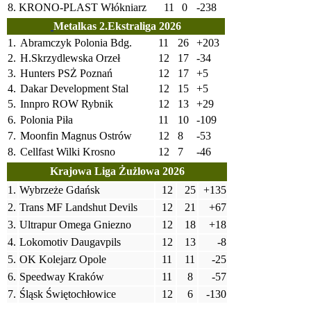
8.
KRONO-PLAST Włókniarz
11
0
-238
Metalkas 2.Ekstraliga 2026
1.
Abramczyk Polonia Bdg.
11
26
+203
2.
H.Skrzydlewska Orzeł
12
17
-34
3.
Hunters PSŻ Poznań
12
17
+5
4.
Dakar Development Stal
12
15
+5
5.
Innpro ROW Rybnik
12
13
+29
6.
Polonia Piła
11
10
-109
7.
Moonfin Magnus Ostrów
12
8
-53
8.
Cellfast Wilki Krosno
12
7
-46
Krajowa Liga Żużlowa 2026
1.
Wybrzeże Gdańsk
12
25
+135
2.
Trans MF Landshut Devils
12
21
+67
3.
Ultrapur Omega Gniezno
12
18
+18
4.
Lokomotiv Daugavpils
12
13
-8
5.
OK Kolejarz Opole
11
11
-25
6.
Speedway Kraków
11
8
-57
7.
Śląsk Świętochłowice
12
6
-130