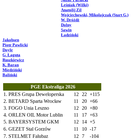
Leśniak (Wilki)
Anatolij Zil
Wojciechowski, Mikołajczak (Start G.)
W. Dróżdż
Dolny
Sawin
Ładziński
Jakobsen
Piotr Pawlicki
Doyle
G. Łaguta
Ruszkiewicz
K. Baran
Miedziński
Baliński
PGE Ekstraliga 2026
1.
PRES Grupa Deweloperska
12
22
+115
2.
BETARD Sparta Wrocław
11
20
+66
3.
FOGO Unia Leszno
12
20
+80
4.
ORLEN OIL Motor Lublin
11
17
+63
5.
BAYERSYSTEM GKM
12
14
+5
6.
GEZET Stal Gorzów
11
10
-17
7.
STELMET Falubaz
12
7
-104