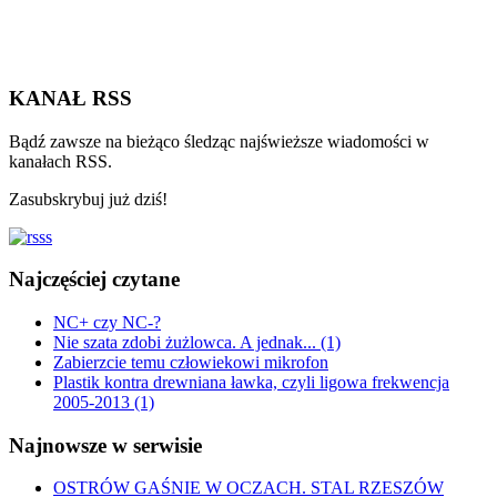
KANAŁ RSS
Bądź zawsze na bieżąco śledząc najświeższe wiadomości w
kanałach RSS.
Zasubskrybuj już dziś!
Najczęściej czytane
NC+ czy NC-?
Nie szata zdobi żużlowca. A jednak... (1)
Zabierzcie temu człowiekowi mikrofon
Plastik kontra drewniana ławka, czyli ligowa frekwencja
2005-2013 (1)
Najnowsze w serwisie
OSTRÓW GAŚNIE W OCZACH. STAL RZESZÓW