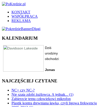
KONTAKT
WSPÓŁPRACA
REKLAMA
KALENDARIUM
NAJCZĘŚCIEJ CZYTANE
NC+ czy NC-?
Nie szata zdobi żużlowca. A jednak... (1)
Zabierzcie temu człowiekowi mikrofon
Plastik kontra drewniana ławka, czyli ligowa frekwencja