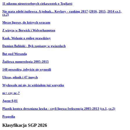
11 nikomu niepotrzebnych ciekawostek o Togliatti
Nie szata zdobi żużlowca. A jednak... Kevlary - ranking 2017
(2016,
2015,
2014 cz.1,
cz.2)
Mecze ligowe, do których wracam
Z wizytą w Berwick i Wolverhampton
Kask. Wołanie o epilog prawdziwy
Damian Baliński - Byk zapisany w gwiazdach
But pod Werandą
Żużlowa numerologia 2005-2015
148 powodów, żebyście się wynosili
Ultras, piknik i 47 innych
Wydawało mi się, że widziałem już wszystko
nc+ czy nc-?
Agent 0,01
Plastik kontra drewniana ławka - czyli ligowa frekwencja 2005-2013
(cz.1,
cz.2)
Pragedia
Klasyfikacja SGP 2026