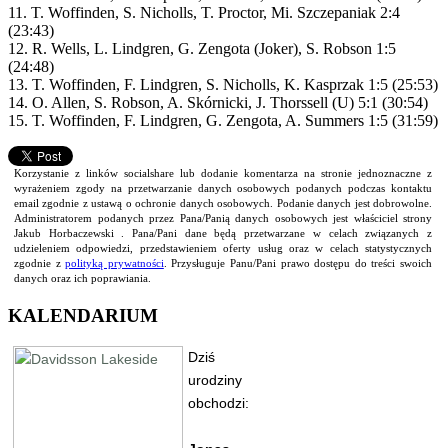
11. T. Woffinden, S. Nicholls, T. Proctor, Mi. Szczepaniak 2:4
(23:43)
12. R. Wells, L. Lindgren, G. Zengota (Joker), S. Robson 1:5
(24:48)
13. T. Woffinden, F. Lindgren, S. Nicholls, K. Kasprzak 1:5 (25:53)
14. O. Allen, S. Robson, A. Skórnicki, J. Thorssell (U) 5:1 (30:54)
15. T. Woffinden, F. Lindgren, G. Zengota, A. Summers 1:5 (31:59)
Korzystanie z linków socialshare lub dodanie komentarza na stronie jednoznaczne z
wyrażeniem zgody na przetwarzanie danych osobowych podanych podczas kontaktu
email zgodnie z ustawą o ochronie danych osobowych. Podanie danych jest dobrowolne.
Administratorem podanych przez Pana/Panią danych osobowych jest właściciel strony
Jakub Horbaczewski . Pana/Pani dane będą przetwarzane w celach związanych z
udzieleniem odpowiedzi, przedstawieniem oferty usług oraz w celach statystycznych
zgodnie z
polityką prywatności
. Przysługuje Panu/Pani prawo dostępu do treści swoich
danych oraz ich poprawiania.
KALENDARIUM