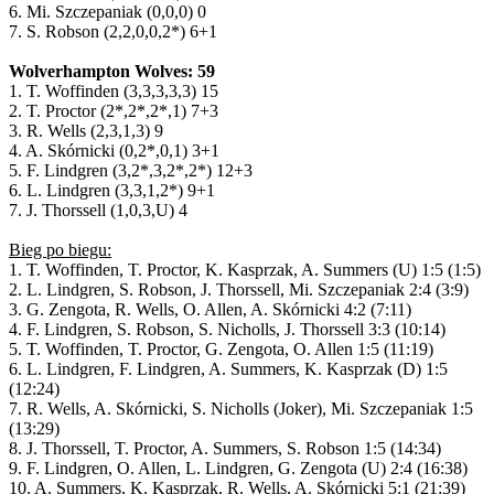
6. Mi. Szczepaniak (0,0,0) 0
7. S. Robson (2,2,0,0,2*) 6+1
Wolverhampton Wolves: 59
1. T. Woffinden (3,3,3,3,3) 15
2. T. Proctor (2*,2*,2*,1) 7+3
3. R. Wells (2,3,1,3) 9
4. A. Skórnicki (0,2*,0,1) 3+1
5. F. Lindgren (3,2*,3,2*,2*) 12+3
6. L. Lindgren (3,3,1,2*) 9+1
7. J. Thorssell (1,0,3,U) 4
Bieg po biegu:
1. T. Woffinden, T. Proctor, K. Kasprzak, A. Summers (U) 1:5 (1:5)
2. L. Lindgren, S. Robson, J. Thorssell, Mi. Szczepaniak 2:4 (3:9)
3. G. Zengota, R. Wells, O. Allen, A. Skórnicki 4:2 (7:11)
4. F. Lindgren, S. Robson, S. Nicholls, J. Thorssell 3:3 (10:14)
5. T. Woffinden, T. Proctor, G. Zengota, O. Allen 1:5 (11:19)
6. L. Lindgren, F. Lindgren, A. Summers, K. Kasprzak (D) 1:5
(12:24)
7. R. Wells, A. Skórnicki, S. Nicholls (Joker), Mi. Szczepaniak 1:5
(13:29)
8. J. Thorssell, T. Proctor, A. Summers, S. Robson 1:5 (14:34)
9. F. Lindgren, O. Allen, L. Lindgren, G. Zengota (U) 2:4 (16:38)
10. A. Summers, K. Kasprzak, R. Wells, A. Skórnicki 5:1 (21:39)