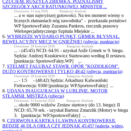
CZUCIEM. RUSZYŁA ZBIÓRKA. POZNALIŚMY
SZCZEGÓŁY AKCJI RATUNKOWEJ. MINISTER ...
Utworzone: 11 maj 2026
Kategoria: Artykuły
... a w stan najwyższej gotowości. Na ten moment wiemy o
licznych złamaniach nóg zawodnika" - przekazała portalowi
WP
SportoweFakty
Zuzanna Pankros, rzecznik prasowy
Wielospecjalistycznego Szpitala Miejskie ...
6.
WYBRZEŻE WYDARŁO PUNKT, GRMEK BŁYSNĄŁ.
REWELACYJNY MECZ W GNIEŹNIE! (zdjęcia, punktacja)
Utworzone: 29 kwiecień 2026
Kategoria: Artykuły
... - (45:45) NCD: 64.91 - uzyskał Anže Grmek w 9. biegu.
Sędzia: Andrzej Kraskiewicz Startowano według II zestawu.
[punktacja:
SportoweFakty
.WP] ...
7.
STELMET FALUBAZ STAWIŁ OPÓR "KOZIOŁKOM".
DUŻO KONTROWERSJI I TYLKO 48:42 (zdjęcia, punktacja)
Utworzone: 28 kwiecień 2026
Kategoria: Artykuły
... - 1:5 - (48:42) Sędzia: Arkadiusz Kalwasiński
Frekwencja: 9300 [punktacja: WP.
SportoweFakty
] ...
8.
UDANA INAUGURACJA W LUBLINIE. MOTOR
STŁAMSIŁ MISTRZA (zdjęcia)
Utworzone: 15 kwiecień 2026
Kategoria: Artykuły
... około 9000 widzów Zestaw startowy (do 13. biegu): II
NCD: 65,70 sek. - uzyskał Bartosz Zmarzlik (Motor) w biegu
3. [punktacja: WP.
SportoweFakty
] ...
9.
CZERWONA KARTKA I LAWINA KONTROWERSJI.
BĘDZIE 46 DLA ORŁA CZY JEDNAK 45:45? [galeria, wideo,