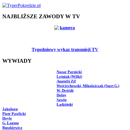
NAJBLIŻSZE ZAWODY W TV
Tygodniowy wykaz transmisji TV
WYWIADY
Nazar Parnicki
Leśniak (Wilki)
Anatolij Zil
Wojciechowski, Mikołajczak (Start G.)
W. Dróżdż
Dolny
Sawin
Ładziński
Jakobsen
Piotr Pawlicki
Doyle
G. Łaguta
Ruszkiewicz