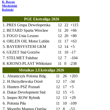
K. Baran
Miedziński
Baliński
PGE Ekstraliga 2026
1.
PRES Grupa Deweloperska
12
22
+115
2.
BETARD Sparta Wrocław
11
20
+66
3.
FOGO Unia Leszno
12
20
+80
4.
ORLEN OIL Motor Lublin
11
17
+63
5.
BAYERSYSTEM GKM
12
14
+5
6.
GEZET Stal Gorzów
11
10
-17
7.
STELMET Falubaz
12
7
-104
8.
KRONO-PLAST Włókniarz
11
0
-238
Metalkas 2.Ekstraliga 2026
1.
Abramczyk Polonia Bdg.
11
26
+203
2.
H.Skrzydlewska Orzeł
12
17
-34
3.
Hunters PSŻ Poznań
12
17
+5
4.
Dakar Development Stal
12
15
+5
5.
Innpro ROW Rybnik
12
13
+29
6.
Polonia Piła
11
10
-109
7.
Moonfin Magnus Ostrów
12
8
-53