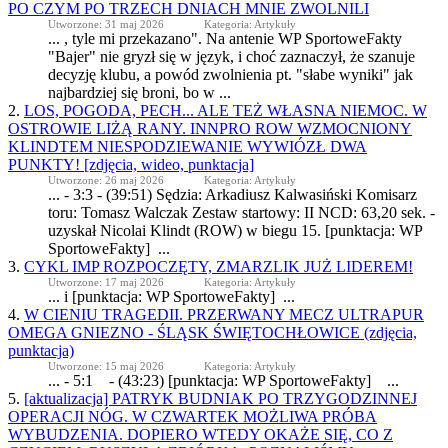
PO CZYM PO TRZECH DNIACH MNIE ZWOLNILI
Utworzone: 31 maj 2026
Kategoria: Artykuły
... , tyle mi przekazano". Na antenie WP
SportoweFakty
"Bajer" nie gryzł się w język, i choć zaznaczył, że szanuje
decyzję klubu, a powód zwolnienia pt. "słabe wyniki" jak
najbardziej się broni, bo w ...
2.
LOS, POGODA, PECH... ALE TEŻ WŁASNA NIEMOC. W
OSTROWIE LIŻĄ RANY. INNPRO ROW WZMOCNIONY
KLINDTEM NIESPODZIEWANIE WYWIÓZŁ DWA
PUNKTY! [zdjęcia, wideo, punktacja]
Utworzone: 26 maj 2026
Kategoria: Artykuły
... - 3:3 - (39:51) Sędzia: Arkadiusz Kalwasiński Komisarz
toru: Tomasz Walczak Zestaw startowy: II NCD: 63,20 sek. -
uzyskał Nicolai Klindt (ROW) w biegu 15. [punktacja: WP
SportoweFakty
] ...
3.
CYKL IMP ROZPOCZĘTY, ZMARZLIK JUŻ LIDEREM!
Utworzone: 17 maj 2026
Kategoria: Artykuły
... i [punktacja: WP
SportoweFakty
] ...
4.
W CIENIU TRAGEDII. PRZERWANY MECZ ULTRAPUR
OMEGA GNIEZNO - ŚLĄSK ŚWIĘTOCHŁOWICE (zdjęcia,
punktacja)
Utworzone: 15 maj 2026
Kategoria: Artykuły
... - 5:1 - (43:23) [punktacja: WP
SportoweFakty
] ...
5.
[aktualizacja] PATRYK BUDNIAK PO TRZYGODZINNEJ
OPERACJI NÓG. W CZWARTEK MOŻLIWA PRÓBA
WYBUDZENIA. DOPIERO WTEDY OKAŻE SIĘ, CO Z