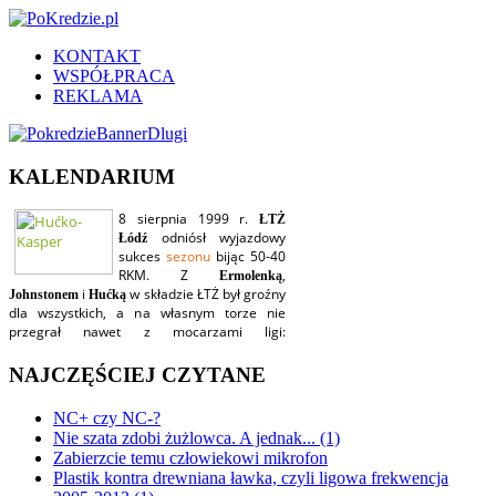
KONTAKT
WSPÓŁPRACA
REKLAMA
KALENDARIUM
NAJCZĘŚCIEJ CZYTANE
NC+ czy NC-?
Nie szata zdobi żużlowca. A jednak... (1)
Zabierzcie temu człowiekowi mikrofon
Plastik kontra drewniana ławka, czyli ligowa frekwencja