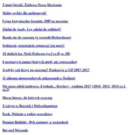
Z innej beczki. Żużlowa Nowa Akwitania
Wolny wybór dla najlepszych!
Fajna festyniarska formuła. IMP po nowemu
Zdolni do jazdy. Czy zdolni do refleksji?
Banda nie do ruszenia (o tragedii Richardsona)
Sędziowie, przestańcie rujnować ten sport!
18 dzikich lat. Nicki Pedersen (cz.I
cz.II
cz. III
)
6 propozycji zmian (których nigdy nie wprowadzą)
A gdyby tak liczyć po staremu? Punktacja w GP 2007-2017
11 nikomu niepotrzebnych ciekawostek o Togliatti
Nie szata zdobi żużlowca. A jednak... Kevlary - ranking 2017
(2016,
2015,
2014 cz.1,
cz.2)
Mecze ligowe, do których wracam
Z wizytą w Berwick i Wolverhampton
Kask. Wołanie o epilog prawdziwy
Damian Baliński - Byk zapisany w gwiazdach
But pod Werandą