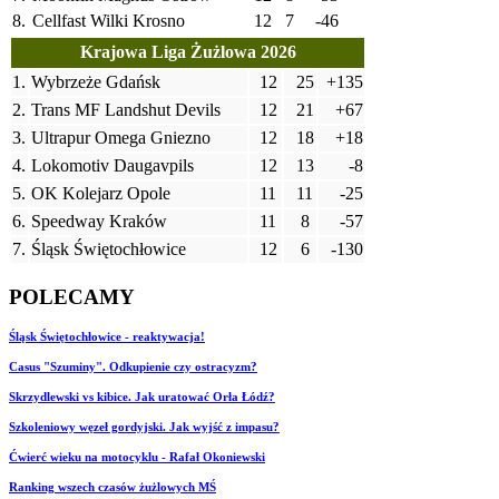
8.
Cellfast Wilki Krosno
12
7
-46
Krajowa Liga Żużlowa 2026
1.
Wybrzeże Gdańsk
12
25
+135
2.
Trans MF Landshut Devils
12
21
+67
3.
Ultrapur Omega Gniezno
12
18
+18
4.
Lokomotiv Daugavpils
12
13
-8
5.
OK Kolejarz Opole
11
11
-25
6.
Speedway Kraków
11
8
-57
7.
Śląsk Świętochłowice
12
6
-130
POLECAMY
Śląsk Świętochłowice - reaktywacja!
Casus "Szuminy". Odkupienie czy ostracyzm?
Skrzydlewski vs kibice. Jak uratować Orła Łódź?
Szkoleniowy węzeł gordyjski. Jak wyjść z impasu?
Ćwierć wieku na motocyklu - Rafał Okoniewski
Ranking wszech czasów żużlowych MŚ