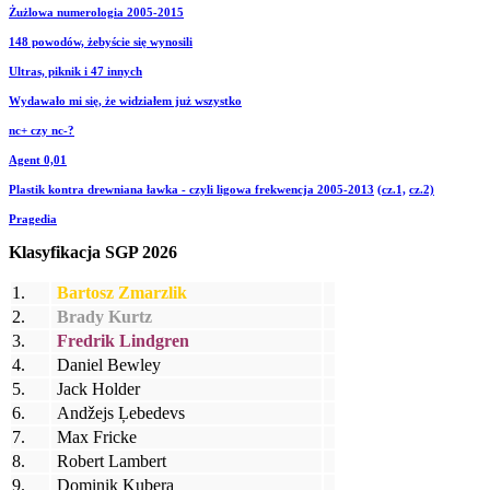
Żużlowa numerologia 2005-2015
148 powodów, żebyście się wynosili
Ultras, piknik i 47 innych
Wydawało mi się, że widziałem już wszystko
nc+ czy nc-?
Agent 0,01
Plastik kontra drewniana ławka - czyli ligowa frekwencja 2005-2013
(cz.1,
cz.2)
Pragedia
Klasyfikacja SGP 2026
1.
Bartosz Zmarzlik
2.
Brady Kurtz
3.
Fredrik Lindgren
4.
Daniel Bewley
5.
Jack Holder
6.
Andžejs Ļebedevs
7.
Max Fricke
8.
Robert Lambert
9.
Dominik Kubera