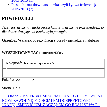
2005-2013 (1)
Plastik kontra drewniana ławka, czyli ligowa frekwencja
2005-2013 (2)
POWIEDZIELI
Jeżeli jest drużyna i moja osoba komuś w drużynie przeszkadza... to
dla dobra drużyny tak trzeba było postąpić.
Grzegorz Walasek
po rezygnacji z posady menadżera Falubazu
WYSZUKIWANY TAG: sportowefakty
Kolejność:
Pokaż #
Strona 1 z 3
1.
TOMASZ BAJERSKI: MIAŁEM PLAN, BYLI UMÓWIENI
NOWI ZAWODNICY, CHCIAŁEM DOSPRZĘTOWIĆ
"GAPĘ", ZMIENIĆ U24. ZACZĄŁEM GO REALIZOWAĆ...