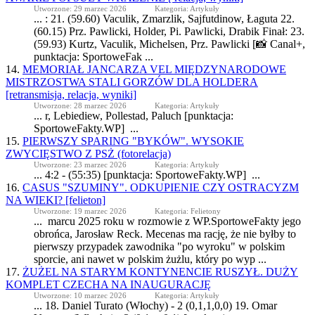
Utworzone: 29 marzec 2026
Kategoria: Artykuły
... : 21. (59.60) Vaculik, Zmarzlik, Sajfutdinow, Łaguta 22.
(60.15) Prz. Pawlicki, Holder, Pi. Pawlicki, Drabik Finał: 23.
(59.93) Kurtz, Vaculik, Michelsen, Prz. Pawlicki [📸 Canal+,
punktacja: SportoweFak ...
14.
MEMORIAŁ JANCARZA VEL MIĘDZYNARODOWE
MISTRZOSTWA STALI GORZÓW DLA HOLDERA
[retransmisja, relacja, wyniki]
Utworzone: 28 marzec 2026
Kategoria: Artykuły
... r, Lebiediew, Pollestad, Paluch [punktacja:
SportoweFakty
.WP] ...
15.
PIERWSZY SPARING "BYKÓW". WYSOKIE
ZWYCIĘSTWO Z PSŻ (fotorelacja)
Utworzone: 23 marzec 2026
Kategoria: Artykuły
... 4:2 - (55:35) [punktacja:
SportoweFakty
.WP] ...
16.
CASUS "SZUMINY". ODKUPIENIE CZY OSTRACYZM
NA WIEKI? [felieton]
Utworzone: 19 marzec 2026
Kategoria: Felietony
... marcu 2025 roku w rozmowie z WP.
SportoweFakty
jego
obrońca, Jarosław Reck. Mecenas ma rację, że nie byłby to
pierwszy przypadek zawodnika "po wyroku" w polskim
sporcie, ani nawet w polskim żużlu, który po wyp ...
17.
ŻUŻEL NA STARYM KONTYNENCIE RUSZYŁ. DUŻY
KOMPLET CZECHA NA INAUGURACJĘ
Utworzone: 10 marzec 2026
Kategoria: Artykuły
... 18. Daniel Turato (Włochy) - 2 (0,1,1,0,0) 19. Omar