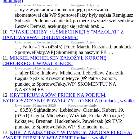
punktacja]
Utworzone: 13 kwiecień 2026
Kategoria: Artykuły
... ny z wynikami w momencie jego przerwania -
skomentował dla WP
SportoweFakty
były sędzia Remigiusz
Substyk. Podobne zdanie tuż po meczu wyraził szef sędziów
Leszek Demski, asekurując się jednak brak ...
10.
"PTASIE DERBY": UŚMIECHNIĘTY "MAŁOLAT" Z
DANII WYRWAŁ ORŁOM REMIS!
Utworzone: 06 kwiecień 2026
Kategoria: Artykuły
... , Fajfer - 1:5 - (45:45) [Foto: Marcin Reczulski, punktacja:
SportoweFakty
.WP] Skomentuj na naszym FB ...
11.
MIKKEL MICHELSEN ZAŁOŻYŁ KORONĘ
CHROBREGO. WIWAT KIBICE!
Utworzone: 04 kwiecień 2026
Kategoria: Artykuły
... ajfer Bieg finałowy. Michelsen, Lebiediew, Zmarzlik,
Łaguta Sędzia: Krzysztof Meyze [📸 Patryk Sobota,
punktacja:
SportoweFakty
.WP] SKOMENTUJ NA
NASZYM FB ...
12.
KRYTERIUM ASÓW: FRICKE NA PODIUM,
BYDGOSZCZANIE POWALCZYLI O SKŁAD [relacja, wyniki]
Utworzone: 30 marzec 2026
Kategoria: Artykuły
... 63,53) Sajfutdinow, Lebiediew, Cierniak, Kubera 19.
(63,51) Łaguta, Michelsen, Woźniak, Fricke 20. (xx,xx)
Łoktajew, Brennan, Huckenbeck, Pawełczak [📸 TVP,
punktacja:
SportoweFakty
.WP] Skomentuj na ...
13.
KURTZ NAJSZYBSZY W IMME im. ZENONA PLECHA.
AWARIE POPSUŁY WRAŻENIE [ relacja, wyniki]