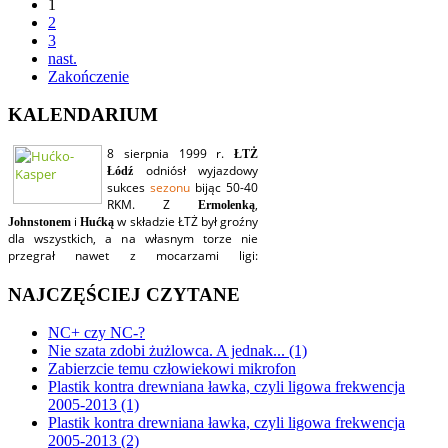
1
2
3
nast.
Zakończenie
KALENDARIUM
NAJCZĘŚCIEJ CZYTANE
NC+ czy NC-?
Nie szata zdobi żużlowca. A jednak... (1)
Zabierzcie temu człowiekowi mikrofon
Plastik kontra drewniana ławka, czyli ligowa frekwencja
2005-2013 (1)
Plastik kontra drewniana ławka, czyli ligowa frekwencja
2005-2013 (2)