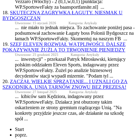
Vezzaro (Włochy) - 2 (0,1,w,0,1) [punktacja:
WP.
SportoweFakty
za baansportfansite.nl] ...
18.
SKUTECZNA ZAGRYWKA ŁAGUTY. NIESMAK U
BYDGOSZCZAN
Utworzone: 15 styczeń 2026
Kategoria: Artykuły
... nie miało to jednak miejsca. To zachowanie poniżej pasa -
podsumował zachowanie Łaguty boss Polonii Bydgoszcz na
łamach WP.
SportoweFakty
. Skomentuj na naszym FB ...
19.
SZEF ELEVEN ROZWIAŁ WĄTPLIWOŚCI. DALSZE
POKAZYWANIE ŻUŻLA TO TRWONIENIE PIENIĘDZY
Utworzone: 25 grudzień 2025
Kategoria: Artykuły
... inwestycji" - przekazał Patryk Mirosławski, kierujący
polskim oddziałem Eleven Sports, indagowany przez
WP.
SportoweFakty
. Żużel po analizie biznesowej
decydentów stacji wypadł mizernie. "Podam tyl ...
20.
ZACZĄŁ WIELKIE SPRZĄTANIE... I UZNALI GO ZA
SZKODNIKA. UNIA TARNÓW ZNOWU BEZ PREZESA!
Utworzone: 27 listopad 2025
Kategoria: Artykuły
... kibiców sam Kędziora, indagowany przez
WP.
SportoweFakty
. Działacz jest oburzony takim
oskarżeniem ze strony gremium rządzącego Unią. "Na
konkrety przyjdzie jeszcze czas, ale działanie na szkodę
spół ...
Start
poprz.